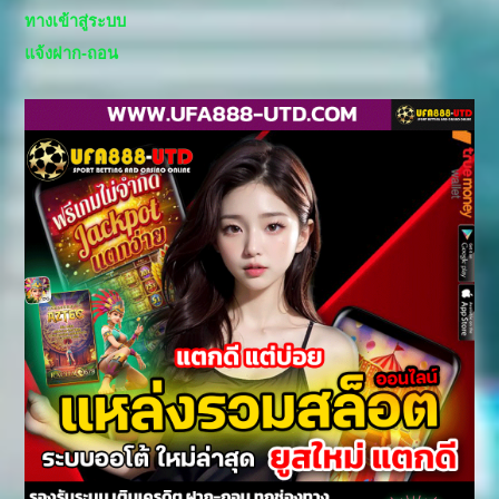
ทางเข้าสู่ระบบ
แจ้งฝาก-ถอน