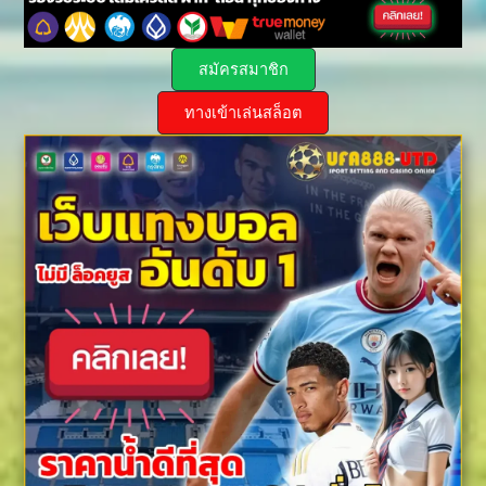
สมัครสมาชิก
ทางเข้าเล่นสล็อต