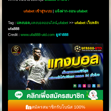
ufabet เข้าสู่ระบบ
|
แจ้งฝาก-ถอน ufabet
Tag :
แทงบอล
,
แทงบอลออนไลน์
,
ufabet
>>
ufabet เว็บหลัก
ufa888
Credit :
www.ufa888-utd.com
ยูฟ่า888
สมัครสมาชิกรับโบนัส 100%