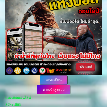
ลงทะเบียน
ทางเข้าสู่ระบบ
แทงบอลออนไลน์
ลงทะเบียน