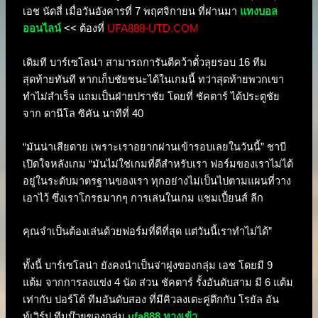
เอช นัดสี่ เมื่อวันอังคารที่ 7 พฤศจิกายน ที่ผ่านมา
แทงบอล
ออนไลน์
<< ต้องที่
UFA888-UTD.COM
เดิมที บาร์เซโลน่า สามารถการันตีคว้าตั๋วลุยรอบ 16 ทีม
สุดท้ายทันที หากเก็บชัยชนะได้ในเกมนี้ ทว่าสุดท้ายพวกเขา
ทำไม่สำเร็จ แถมเป็นฝ่ายปราชัย โดยที่ ชัคตาร์ ได้ประตูชัย
จาก ดานีโล ซิคัน นาทีที่ 40
“มันน่าเสียดาย เพราะเราอยากผ่านเข้ารอบเลยในวันนี้” ชาบี
เปิดใจหลังเกม “มันไม่ใช่เกมที่ดีสำหรับเรา ฟอร์มของเราไม่ได้
อยู่ในระดับมาตรฐานของเรา ทุกอย่างไม่เป็นไปตามแผนที่วาง
เอาไว้ ซึ่งเราโกรธมากๆ การเล่นในเกม แชมเปี้ยนส์ ลีก
คุณจำเป็นต้องเล่นด้วยฟอร์มที่ดีที่สุด แต่วันนี้เราทำไม่ได้”
ทั้งนี้ บาร์เซโลน่า ยังคงนำเป็นจ่าฝูงของกลุ่ม เอช โดยมี 9
แต้ม จากการลงแข่ง 4 นัด ส่วน ชัคตาร์ รั้งอันดับสาม มี 6 แต้ม
เท่ากับ ปอร์โต้ ทีมอันดับสอง ที่มีคิวลงเตะคู่ดึกกับ โรยัล อัน
ท์เวิร์ป ทีมบ๊วยของกลุ่ม
ufa888 ทางเข้า