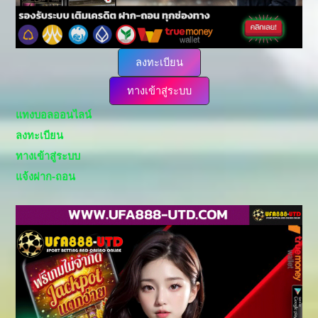
ลงทะเบียน
ทางเข้าสู่ระบบ
แทงบอลออนไลน์
ลงทะเบียน
ทางเข้าสู่ระบบ
แจ้งฝาก-ถอน