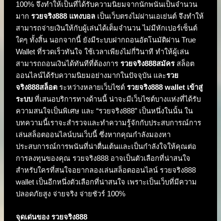
100% จึงทำให้เป็นที่ได้รับความนิยมจากนักพนันเป็นจำนวน
มาก
รวยจริง888 แทงบอล
เป็นเว็บตรงไม่ผ่านเอเย่นต์ จึงทำให้
สามารถจ่ายเงินให้กับผู้เล่นได้เต็มจำนวน ไม่มีหักเปอร์เซ็นต์
ใดๆ ทั้งสิ้น นอกจากนี้ ยังมีระบบฝากถอนอัตโนมัติผ่าน True
Wallet ที่รวดเร็วทันใจ ใช้เวลาเพียงไม่กี่วินาที ทำให้ผู้เล่น
สามารถถอนเงินได้ทันทีที่ต้องการ
รวยจริง888สมัคร
สล็อต
ออนไลน์ได้รับความนิยมอย่างมากในปัจจุบัน และ
รวย
จริง888สล็อต
ระหว่างหลายเว็บไซต์
รวยจริง888 wallet เข้าสู่
ระบบ
ที่เสนอบริการทางด้านนี้ น่าจะมีเว็บไซต์บางแห่งที่ได้รับ
ความสนใจเป็นพิเศษ และ “รวยจริง888” เป็นหนึ่งในนั้น ใน
บทความนี้เราจะสำรวจและทำความรู้จักกับประสบการณ์การ
เล่นสล็อตออนไลน์บนเว็บนี้ ซึ่งหากคุณกำลังมองหา
ประสบการณ์การพนันที่น่าตื่นเต้นและเป็นกำลังใจให้คุณต่อ
การลงทุนของคุณ รวยจริง888 อาจเป็นตัวเลือกที่น่าสนใจ
สำหรับใครที่สนใจอยากลองเล่นสล็อตออนไลน์ รวยจริง888
wallet เป็นอีกหนึ่งตัวเลือกที่น่าสนใจ เพราะเป็นเว็บที่มีความ
ปลอดภัยสูง จ่ายจริง จ่ายชัวร์ 100%
จุดเด่นของ รวยจริง888