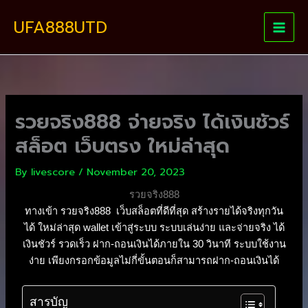
Skip
UFA888UTD
to
content
รวยจริง888 จ่ายจริง ได้เงินชัวร์
สล็อต เว็บตรง ใหม่ล่าสุด
By
livescore
/
November 20, 2023
รวยจริง888
ทางเข้า รวยจริง888 เว็บสล็อตที่ดีที่สุด สร้างรายได้จริงทุกวัน
ได้ ใหม่ล่าสุด wallet เข้าสู่ระบบ ระบบเล่นง่าย และจ่ายจริง ได้
เงินชัวร์ รวดเร็ว ฝาก-ถอนเงินได้ภายใน 30 วินาที ระบบใช้งาน
ง่าย เพียงกรอกข้อมูลไม่กี่ขั้นตอนก็สามารถฝาก-ถอนเงินได้
สารบัญ