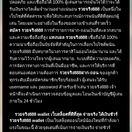
ปลอดภัย และเชื่อถือได้ 100% ผู้เล่นสามารถมั่นใจได้ว่าจะได้
รับเงินรางวัลเต็มจำนวนอย่างแน่นอน
รวยจริง888
เป็นหนึ่งใน
เว็บไซต์ที่คัดสรรมาเพื่อให้ประสบการณ์การพนันที่ดีที่สุดแก่ผู้
เล่น โดยเฉพาะอย่างยิ่งในเรื่องของทางเข้าเล่นที่รวดเร็ว
สมัคร รวยจริง888
การทำรายการฝาก-ถอนเงินที่สะดวกสบาย
และความเชื่อถือที่สูง
แทงบอล รวยจริง888
เชื่อถือได้ 100%
ความน่าเชื่อถือเป็นปัจจัยที่สำคัญในการเลือกเว็บไซต์พนัน.
รวยจริง888 มีบทบาทในวงการคาสิโนออนไลน์มานาน และได้
รับความไว้วางใจจากผู้เล่นมากมาย. ระบบที่มีความปลอดภัย,
การจัดการทางการเงินที่เป็นมืออาชีพ, และการให้บริการที่
ตอบสนองต่อความต้องการ
รวยจริง888ฝาก-ถอน
ของลูกค้า
ทุกระดับเมื่อสมัครสมาชิกเรียบร้อยแล้ว ผู้เล่นจะได้รับ
username และ password สำหรับเข้าเล่น รวยจริง888 เจ้า
หน้าที่จะดำเนินการตรวจสอบข้อมูลและโอนเงินเข้าบัญชีผู้เล่น
ภายใน 24 ชั่วโมง
รวยจริง888 wallet เว็บสล็อตที่ดีที่สุด จ่ายจริง ได้เงินชัวร์
รวยจริง888 wallet
เป็นเว็บสล็อตออนไลน์น้องใหม่ที่กำลังมา
แรงในขณะนี้ ด้วยจุดเด่นที่เน้นการจ่ายเงินจริง จ่ายชัวร์