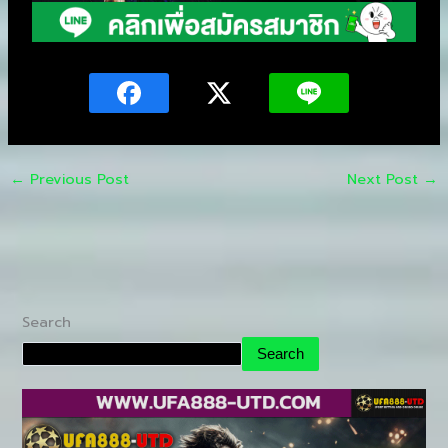
←
Previous Post
Next Post
→
Search
Search