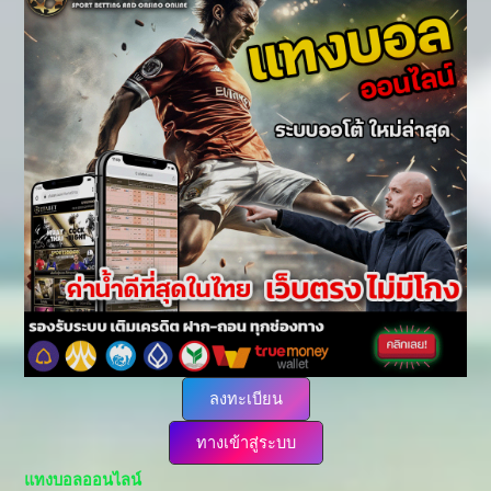
ลงทะเบียน
ทางเข้าสู่ระบบ
แทงบอลออนไลน์