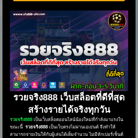
รวยจริง888 เว็บสล็อตที่ดีที่สุด
สร้างรายได้จริงทุกวัน
รวยจริง888
เป็นเว็บสล็อตออนไลน์น้องใหม่ที่กำลังมาแรงใน
ขณะนี้
รวยจริง888
เป็นเว็บตรงไม่ผ่านเอเย่นต์ จึงทำให้
สามารถจ่ายเงินให้กับผู้เล่นได้เต็มจำนวน ไม่มีหักเปอร์เซ็นต์