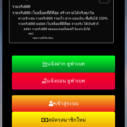
รวยจริง888
รวยจริง888 เว็บสล็อตที่ดีที่สุด สร้างรายได้จริงทุกวัน
ทางเข้าเล่น รวยจริง888 รวดเร็ว ฝาก-ถอนเงิน เชื่อถือได้ 100%
รวยจริง888 wallet เว็บสล็อตที่ดีที่สุด จ่ายจริง ได้เงินชัวร์
สมัคร รวยจริง888 ทดลองเล่นสล็อตฟรี ยิงเล่น ยิ่งได้
สรุป
บทความที่เกี่ยวข้อง
แจ้งฝาก ยูฟ่าเบท
แจ้งถอน ยูฟ่าเบท
เข้าสู่ระบบ
สมัครสมาชิกใหม่