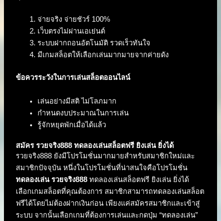
จ่ายจริง จ่ายชัวร์ 100%
เว็บตรงไม่ผ่านเอเย่นต์
ระบบฝากถอนอัตโนมัติ รวดเร็วทันใจ
มีเกมสล็อตให้เลือกเล่นมากมายจากค่ายดัง
ข้อควรระวังในการเล่นสล็อตออนไลน์
เล่นอย่างมีสติ ไม่โลภมาก
กำหนดงบประมาณในการเล่น
รู้จักหยุดพักเมื่อได้แล้ว
สมัคร รวยจริง888 ทดลองเล่นสล็อตฟรี ยิงเล่น ยิ่งได้
รวยจริง888 ยังมีโปรโมชั่นมากมายสำหรับสมาชิกใหม่และ
สมาชิกปัจจุบัน หนึ่งในโปรโมชั่นที่น่าสนใจคือโปรโมชั่น
ทดลองเล่น รวยจริง888
ทดลองเล่นสล็อตฟรี ยิงเล่น ยิ่งได้
เลือกเกมสล็อตที่คุณต้องการ สมาชิกสามารถทดลองเล่นสล็อต
ฟรีได้โดยไม่ต้องฝากเงินก่อน เพียงแค่สมัครสมาชิกและเข้าสู่
ระบบ จากนั้นเลือกเกมที่ต้องการเล่นและกดปุ่ม “ทดลองเล่น”