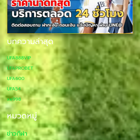
บทความล่าสุด
UFA888VIP
UFAPROBET
UFA600
UFA54
xe998
หมวดหมู่
ข่าวกีฬา