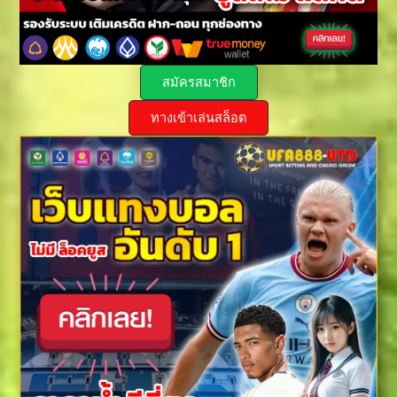
สมัครสมาชิก
ทางเข้าเล่นสล็อต