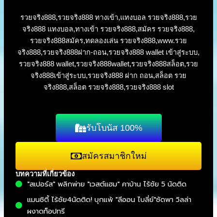
รวยจริง888,รวยจริง888 ทางเข้า,แทงบอล รวยจริง888,รวย
จริง888 แทงบอล,ทางเข้า รวยจริง888,สมัคร รวยจริง888,
รวยจริง888สมัคร,ทดลองเล่น รวยจริง888,www.รวย
จริง888,รวยจริง888ฝาก-ถอน,รวยจริง888 wallet เข้าสู่ระบบ,
รวยจริง888 wallet,รวยจริง888wallet,รวยจริง888สล็อต,รวย
จริง888เข้าสู่ระบบ,รวยจริง888 ฝาก ถอน,สล็อต รวย
จริง888,สล็อต รวยจริง888,รวยจริง888 slot
รับโบนัส 100%
สมัครสมาชิกใหม่
บทความที่เกี่ยวข้อง
"สเปอร์ส" พลิกพ่าย "เวสต์แฮม" คาบ้าน ไร้ชัย 5 นัดติด
แมนซิตี้ ไร้ชัย4นัดติด! บุกแพ้ "ลีออน ไบลี่ย์"ซัดพา วิลล่า
ผงาดท็อปทรี