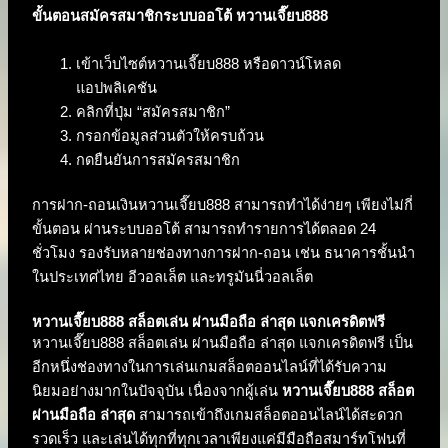
ขั้นตอนสมัครสมาชิกระบบออโต้ หวานเจี๊ยบ888
เข้าเว็บไซต์หวานเจี๊ยบ888 หรือดาวน์โหลด
แอปพลิเคชัน
คลิกที่ปุ่ม “สมัครสมาชิก”
กรอกข้อมูลส่วนตัวให้ครบถ้วน
กดยืนยันการสมัครสมาชิก
การฝาก-ถอนเงินหวานเจี๊ยบ888 สามารถทำได้ง่ายๆ เพียงไม่กี่
ขั้นตอน ผ่านระบบออโต้ สามารถทำรายการได้ตลอด 24
ชั่วโมง รองรับหลายช่องทางการฝาก-ถอน เช่น ธนาคารชั้นนำ
ในประเทศไทย อีวอลเล็ต และทรูมันนี่วอลเล็ต
หวานเจี๊ยบ888 สล็อตเล่น ผ่านมือถือ ล่าสุด แจกเครดิตฟรี
หวานเจี๊ยบ888 สล็อตเล่น ผ่านมือถือ ล่าสุด แจกเครดิตฟรี เป็น
อีกหนึ่งช่องทางในการเล่นเกมสล็อตออนไลน์ที่ได้รับความ
นิยมอย่างมากในปัจจุบัน เนื่องจากผู้เล่น
หวานเจี๊ยบ888 สล็อต
ผ่านมือถือ ล่าสุด
สามารถเข้าถึงเกมสล็อตออนไลน์ได้สะดวก
รวดเร็ว และเล่นได้ทุกที่ทุกเวลาเพียงแค่มีมือถือสมาร์ทโฟนที่