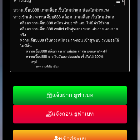
หวานเจี๊ยบ888 เกมสล็อตเว็บใหม่ล่าสุด น้องใหม่มาแรง
ทางเข้าเล่น หวานเจี๊ยบ888 สล็อต เกมสล็อตเว็บใหม่ล่าสุด
สล็อตหวานเจี๊ยบ888 สมัคร ง่ายๆ ฟรี แถม ไม่มีค่าใช้จ่าย
สล็อตหวานเจี๊ยบ888 wallet เข้าสู่ระบบ ระบบเล่นง่าย และจ่าย
จริง
หวานเจี๊ยบ888 เว็บตรง สมัคร ฝาก-ถอน เข้าสู่ระบบ ระบบออโต้
ไม่มีอั้น
หวานเจี๊ยบ888 สล็อตเล่น ผ่านมือถือ ล่าสุด แจกเครดิตฟรี
หวานเจี๊ยบ888 การเงินมั่นคง ปลอดภัย เชื่อถือได้ 100%
สรุป
บทความที่เกี่ยวข้อง
แจ้งฝาก ยูฟ่าเบท
แจ้งถอน ยูฟ่าเบท
เข้าสู่ระบบ