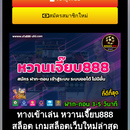
สมัครสมาชิกใหม่
ทางเข้าเล่น หวานเจี๊ยบ888
สล็อต เกมสล็อตเว็บใหม่ล่าสุด