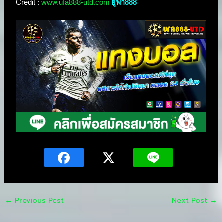
Credit :
www.ufa888-utd.com
ยูฟ่า888
←
Previous Post
Next Post
→