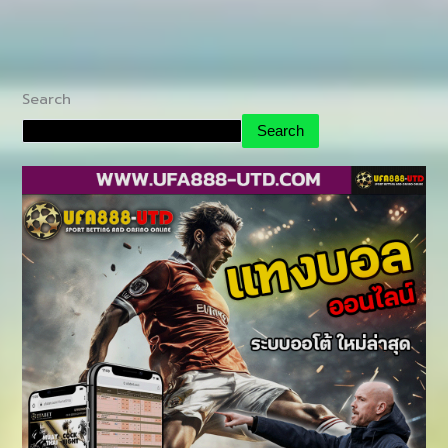
Search
Search