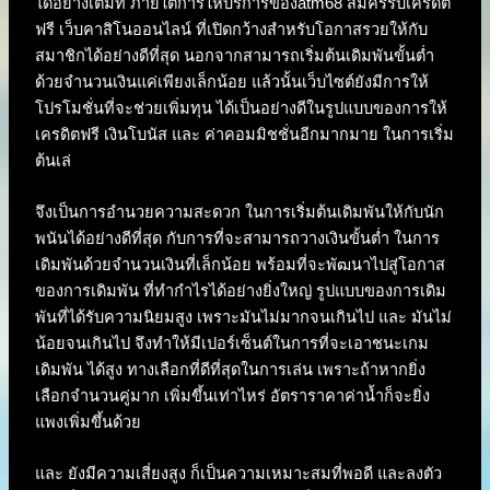
ได้อย่างเต็มที่ ภายใต้การให้บริการของatm68 สมัครรับเครดิต
ฟรี เว็บคาสิโนออนไลน์ ที่เปิดกว้างสำหรับโอกาสรวยให้กับ
สมาชิกได้อย่างดีที่สุด นอกจากสามารถเริ่มต้นเดิมพันขั้นต่ำ
ด้วยจำนวนเงินแค่เพียงเล็กน้อย แล้วนั้นเว็บไซต์ยังมีการให้
โปรโมชั่นที่จะช่วยเพิ่มทุน ได้เป็นอย่างดีในรูปแบบของการให้
เครดิตฟรี เงินโบนัส และ ค่าคอมมิชชั่นอีกมากมาย ในการเริ่ม
ต้นเล่
จึงเป็นการอำนวยความสะดวก ในการเริ่มต้นเดิมพันให้กับนัก
พนันได้อย่างดีที่สุด กับการที่จะสามารถวางเงินขั้นต่ำ ในการ
เดิมพันด้วยจำนวนเงินที่เล็กน้อย พร้อมที่จะพัฒนาไปสู่โอกาส
ของการเดิมพัน ที่ทำกำไรได้อย่างยิ่งใหญ่ รูปแบบของการเดิม
พันที่ได้รับความนิยมสูง เพราะมันไม่มากจนเกินไป และ มันไม่
น้อยจนเกินไป จึงทำให้มีเปอร์เซ็นต์ในการที่จะเอาชนะเกม
เดิมพัน ได้สูง ทางเลือกที่ดีที่สุดในการเล่น เพราะถ้าหากยิ่ง
เลือกจำนวนคู่มาก เพิ่มขึ้นเท่าไหร่ อัตราราคาค่าน้ำก็จะยิ่ง
แพงเพิ่มขึ้นด้วย
และ ยังมีความเสี่ยงสูง ก็เป็นความเหมาะสมที่พอดี และลงตัว