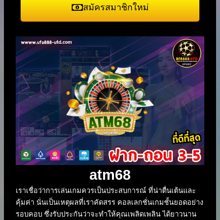
สมัครสมาชิกใหม่
atm68
เราเชื่อว่าการเล่นเกมควรเป็นประสบการณ์ ที่น่าตื่นเต้นและ
คุ้มค่า นั่นเป็นเหตุผลที่เราคัดสรร คอลเลกชั่นเกมชั้นยอดอย่าง
รอบคอบ ซึ่งรับประกันว่าจะทำให้คุณเพลิดเพลิน ได้ยาวนาน