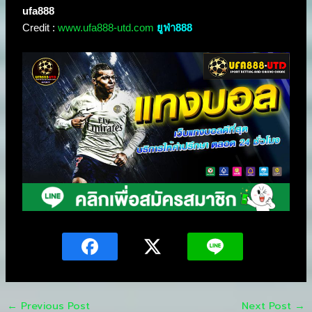
ufa888
Credit :
www.ufa888-utd.com
ยูฟ่า888
←
Previous Post
Next Post
→