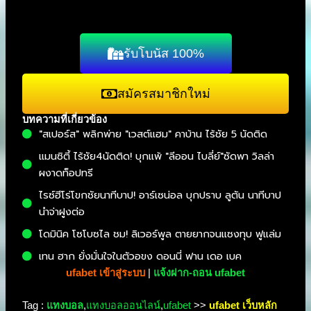
รับโบนัส 100%
สมัครสมาชิกใหม่
บทความที่เกี่ยวข้อง
"สเปอร์ส" พลิกพ่าย "เวสต์แฮม" คาบ้าน ไร้ชัย 5 นัดติด
แมนซิตี้ ไร้ชัย4นัดติด! บุกแพ้ "ลีออน ไบลี่ย์"ซัดพา วิลล่า
ผงาดท็อปทรี
ไรซ์ฮีโร่โขกชัยนาทีบาป! อาร์เซน่อล บุกปราบ ลูตัน นาทีบาป
นำจ่าฝูงต่อ
โดมินิค โซโบซไล ชม! ลิเวอร์พูล ตายยากจนแซงทุบ ฟูแล่ม
เทน ฮาก ยั่งมั่นใจในตัวอขง ดอนนี่ ฟาน เดอ เบค
ufabet เข้าสู่ระบบ
|
แจ้งฝาก-ถอน ufabet
Tag :
แทงบอล
,
แทงบอลออนไลน์
,
ufabet
>>
ufabet เว็บหลัก