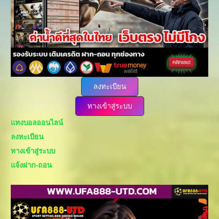
ลงทะเบียน
ทางเข้าสู่ระบบ
แทงบอลออนไลน์
ลงทะเบียน
ทางเข้าสู่ระบบ
แจ้งฝาก-ถอน