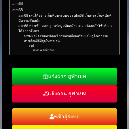
atm68
atm68
atm68 เล่นได้อย่างเต็มที่บนระบบของ atm68 เว็บตรง เว็บพนันที่
มีความทันสมัย
atm68 ทางเข้า ระบบฐานข้อมูลทันสมัยสะดวกปลอดภัยใช้บริการ
ได้อย่างคุ้มค่า
atm68 สมัครรับเครดิตฟรี การเล่นสล็อตพร้อมนำไปสู่โอกาสรวย
ทางเลือกที่ดีที่สุดในการเล่น
สรุป
บทความที่เกี่ยวข้อง
แจ้งฝาก ยูฟ่าเบท
แจ้งถอน ยูฟ่าเบท
เข้าสู่ระบบ