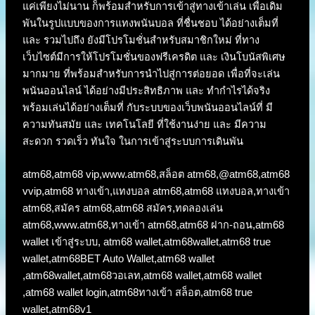
แค่เพียงไม่นาน ก็พร้อมสำหรับการเข้าสู่ทางเข้าเล่น เพื่อเดิม
พันในรูปแบบของการแทงพนันบอล ที่ชื่นชอบ ได้อย่างเต็มที่
และ รวมไปถึง ยังมีโปรโมชั่นสำหรับสมาชิกใหม่ ที่ทาง
เว็บไซต์มีการให้โปรโมชั่นของฟรีเครดิต และ เงินโบนัสพิเศษ
มากมาย ที่พร้อมสำหรับการนำไปสู่การต่อยอด เพื่อที่จะเล่น
พนันออนไลน์ ได้อย่างมีประสิทธิภาพ และ ทำกำไรได้จริง
พร้อมเล่นได้อย่างเต็มที่ กับระบบของเว็บพนันออนไลน์ที่ มี
ความทันสมัย และ เทคโนโลยี ที่ใช้งานง่าย และ มีความ
สะดวก รวดเร็ว ทันใจ ในการเข้าสู่ระบบการเดินพัน
atm68,atm68 vip,www.atm68,สล็อต atm68,@atm68,atm68
vvip,atm68 ทางเข้า,แทงบอล atm68,atm68 แทงบอล,ทางเข้า
atm68,สมัคร atm68,atm68 สมัคร,ทดลองเล่น
atm68,www.atm68,ทางเข้า atm68,atm68 ฝาก-ถอน,atm68
wallet เข้าสู่ระบบ, atm68 wallet,atm68wallet,atm68 true
wallet,atm68BET Auto Wallet,atm68 wallet
,atm68wallet,atm68วอเลท,atm68 wallet,atm68 wallet
,atm68 wallet login,atm68ทางเข้า สล็อต,atm68 true
wallet,atm68v1