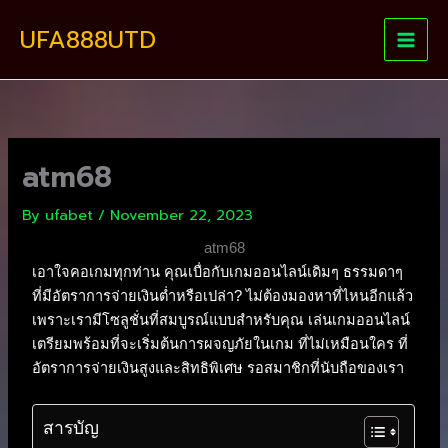
Skip
UFA888UTD
to
content
atm68
By
ufabet
/
November 22, 2023
atm68
เอาใจคอเกมทุกท่าน คุณเบื่อกับเกมออนไลน์เดิมๆ ธรรมดาๆ
ที่มีอัตราการจ่ายเงินต่ำหรือเปล่า? ไม่ต้องมองหาที่ไหนอีกแล้ว
เพราะเรามีโซลูชั่นที่สมบูรณ์แบบสำหรับคุณ เล่นเกมออนไลน์
เตรียมพร้อมที่จะเริ่มต้นการผจญภัยในเกม ที่ไม่เหมือนใคร ที่
อัตราการจ่ายเงินสูงและสิทธิพิเศษ รอสมาชิกที่นับถือของเรา
สารบัญ