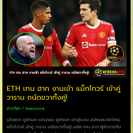
เทน
ฮาก
งาน
เข้า
แม็ก
ไกว
ร์
เข้า
คู่
วา
ราน
ถนัด
ETH เทน ฮาก งานเข้า แม็กไกวร์ เข้าคู่
ขวา
วาราน ถนัดขวาทั้งคู่!
ทั้ง
คู่!
ข่าวกีฬา
/
livescore
แจ้งฝาก ยูฟ่าเบท แจ้งถอน ยูฟ่าเบท เข้าสู่ระบบ สมัครสมาชิกใหม่
แม็กไกวร์ เข้าคู่ วาราน ถนัดขวาทั้งคู่! เอริค เทน ฮาก ผู้จัดการทีม