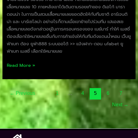
เสื้อหมายเลข 10 ภายหลังเขาได้เดินตามรอยเท้าของ ดิเอโก้ มารา
ดอนน่า ในการเป็นสวมเสื้อหมายเลขยอดฮิตให้กับทีมชาติ อาร์เจนติ
น่า และ บาร์เซโลน่า อย่างไรก็ตามเมื่อเขาย้ายไปร่วมทีม เปแอสเช
เสื้อหมายเลขดังกล่าวอยู่ในการครอบครองของ เนย์มาร์ ทำให้ เมสซี่
ต้องเลือกใช้หมายเลขอื่นกับการค้าแข้งให้กับทีมดังแดนน้ำหอม เว็บยู
ฟ่าเบท ต้อง ยูฟ่า888 ระบบออโต้ >> แจ้งฝาก-ถอน ufabet ยู
ฟ่าเบท เมสซี่ เลือกใช้หมายเลข
Read More »
←
Previous
1
…
4
5
6
7
Next
→