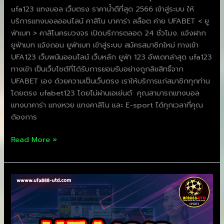
ufa123 แทงบอล เว็บตรง ราคาน้ำดีที่สุด 2566 เข้าสู่ระบบ ให้
บริการแทงบอลออนไลน์ คาสิโน บาคาร่า สล็อต ค่าย UFABET < ยู
ฟ่าเบท > คาสิโนครบวงจร เปิดบริการตลอด 24 ชั่วโมง. แจ้งฝาก
ยูฟ่าเบท แจ้งถอน ยูฟ่าเบท เข้าสู่ระบบ สมัครสมาชิกใหม่ ทางเข้า
UFA123 เว็บพนันออนไลน์ เว็บหลัก ยูฟ่า 123 อัพเดทล่าสุด ufa123
ทางเข้า เป็นเว็บไซต์ที่ได้รับการยอมรับอย่างถูกลิขสิทธิ์จาก
UFABET เอง ด้วยความเป็นเว็บตรง เราให้บริการแก่สมาชิกทุกท่าน
โดยตรง ufabet123 โดยไม่ผ่านเอเย่นต์ คุณสามารถแทงบอล
แทงบาคาร่า แทงหวย แทงคาสิโน และ E-sport ได้ทุกเวลาที่คุณ
ต้องการ
Read More »
ufa1913