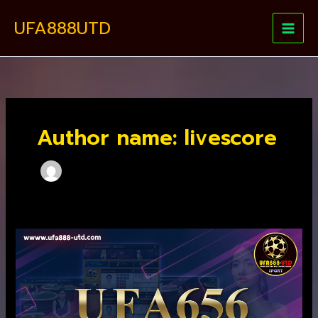
Skip
UFA888UTD
to
content
Author name: livescore
ufa656