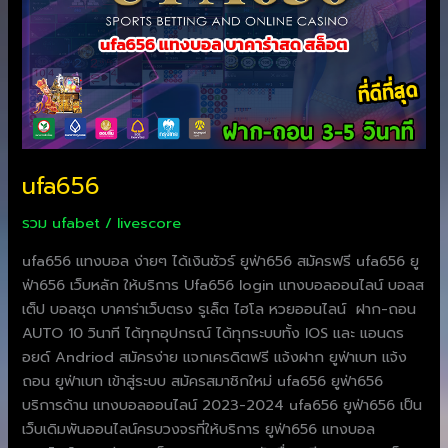
ufa656
รวม ufabet
/
livescore
ufa656 แทงบอล ง่ายๆ ได้เงินชัวร์ ยูฟ่า656 สมัครฟรี ufa656 ยู
ฟ่า656 เว็บหลัก ให้บริการ Ufa656 login แทงบอลออนไลน์ บอลส
เต็ป บอลชุด บาคาร่าเว็บตรง รูเล็ต ไฮโล หวยออนไลน์ ฝาก-ถอน
AUTO 10 วินาที ได้ทุกอุปกรณ์ ได้ทุกระบบทั้ง IOS และ แอนดร
อยด์ Andriod สมัครง่าย แจกเครดิตฟรี แจ้งฝาก ยูฟ่าเบท แจ้ง
ถอน ยูฟ่าเบท เข้าสู่ระบบ สมัครสมาชิกใหม่ ufa656 ยูฟ่า656
บริการด้าน แทงบอลออนไลน์ 2023-2024 ufa656 ยูฟ่า656 เป็น
เว็บเดิมพันออนไลน์ครบวงจรที่ให้บริการ ยูฟ่า656 แทงบอล