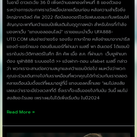
ไมอามี่ ดาวเตะวัย 36 ปี เพิ่งคว้าบอลทองคำหนที่ 8 ของตัวเอง
ระหว่างการประกาศรางวัลเมื่อปลายเดือนก่อน หลังความสำเร็จยิ่ง
ใหญ่จากเวิลด์ คัพ 2022 ถือบัลลงดอร์โชว์แฟนบอลมะกันพร้อมให้
สัญญาจะพาทีมคว้าแชมป์เพิ่มเติมในฤดูกาลหน้า สำหรับใครที่กำลัง
มองหาเว็บ “แทงบอลออนไลน์” เราขอแนะนำเว็บ UFA888-
UTD.COM เล่นง่ายจ่ายจริง รองรับ ภาษาไทย หลังย้ายมาจากปารีส
แซงต์-แชร์กแมง ตอนซัมเมอร์ที่ผ่านมา เมสซี่ พา อินเตอร์ ได้แชมป์
แรกในประวัติศาสตร์ในศึก ลีก คัพ เมื่อ ส.ค. ที่ผ่านมา เว็บยูฟ่าเบท
ต้อง ยูฟ่า888 ระบบออโต้ >> แจ้งฝาก-ถอน ufabet เมสซี่ กล่าว
ว่า พวกเราจะสานต่อความสนุกและคว้าแชมป์ต่อไป ผมหวังว่าพวก
คุณจะร่วมเดินทางไปกับเราเหมือนที่พวกคุณได้ทำร่วมกับเราตลอด
หลายเดือนนับตั้งแต่ที่ผมมาอยู่ที่นี่ แทงบอลคลิ๊กเลย “ผมไม่สงสัย
เลยนะว่าเราจะมีช่วงเวลาที่ดี ซึ่งเราก็จะเอ็นจอยไปกับมัน วันนี้ ผมไม่
สงสัยอะไรเลย เพราะผมไม่ได้เพิ่งเริ่มต้น ในปี2024
Read More »
ETH