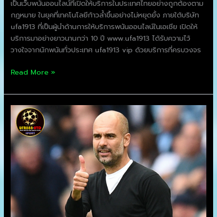
เป็นเว็บพนันออนไลน์ที่เปิดให้บริการในประเทศไทยอย่างถูกต้องตาม
กฎหมาย ในยุคที่เทคโนโลยีก้าวล้ำขึ้นอย่างไม่หยุดยั้ง ภายใต้บริษัท
ufa1913 ที่เป็นผู้นำด้านการให้บริการพนันออนไลน์ในเอเชีย เปิดให้
บริการมาอย่างยาวนานกว่า 10 ปี www.ufa1913 ได้รับความไว้
วางใจจากนักพนันทั่วประเทศ ufa1913 vip ด้วยบริการที่ครบวงจร
Read More »
เป๊บ
กวา
ร์ดิ
โอ
ล่า
ให้
กำลัง
ใจ
ฟ
อร็ม