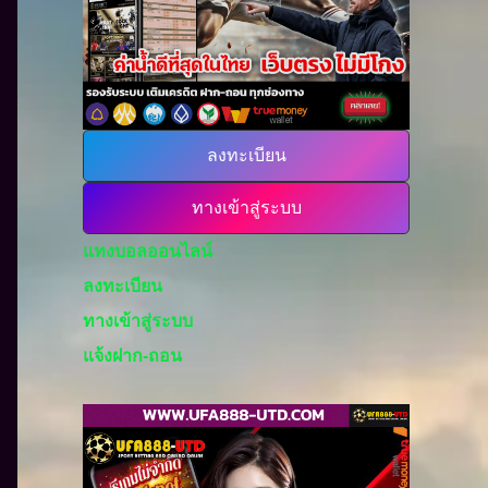
ลงทะเบียน
ทางเข้าสู่ระบบ
แทงบอลออนไลน์
ลงทะเบียน
ทางเข้าสู่ระบบ
แจ้งฝาก-ถอน