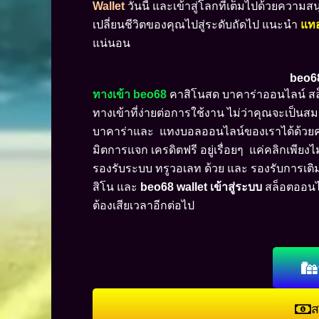
Wallet
วันนี้ และเข้าสู่โลกที่เต็มไปด้วยความสน
เปลี่ยนชีวิตของคุณไปสู่ระดับถัดไป แนะนำ
แท
แน่นอน
beo68
ทางเข้า beo68
คาสิโนสด บาคาร่าออนไลน์ ส
ทางเข้าที่ง่ายต่อการใช้งาน ไม่ว่าคุณจะเป็น
บาคาร่าและ แทงบอลออนไลน์ของเราได้ด้วยคว
มิตการแจก เครดิตฟรี อยู่เรื่อยๆ แค่คลิกเพียงไม
รองรับระบบ ทรูวอเลท ด้วย และ รองรับการเต
สิโน และ
beo68 wallet เข้าสู่ระบบ
สล็อตออนไล
ต้องเสียเวลาอีกต่อไป
ส