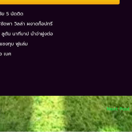
ชัย 5 นัดติด
ย์"ซัดพา วิลล่า ผงาดท็อปทรี
 ลูตัน นาทีบาป นำจ่าฝูงต่อ
แซงทุบ ฟูแล่ม
ดอ เบค
Next Post