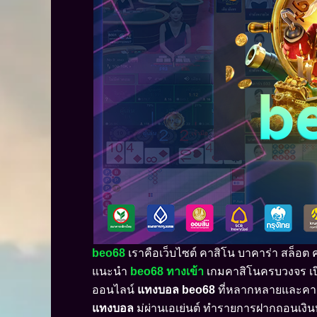
beo68
เราคือเว็บไซต์ คาสิโน บาคาร่า สล็อต 
แนะนำ
beo68 ทางเข้า
เกมคาสิโนครบวงจร เป
ออนไลน์
แทงบอล beo68
ที่หลากหลายและคาสิโ
แทงบอล
ม่ผ่านเอเย่นต์ ทำรายการฝากถอนเงิน