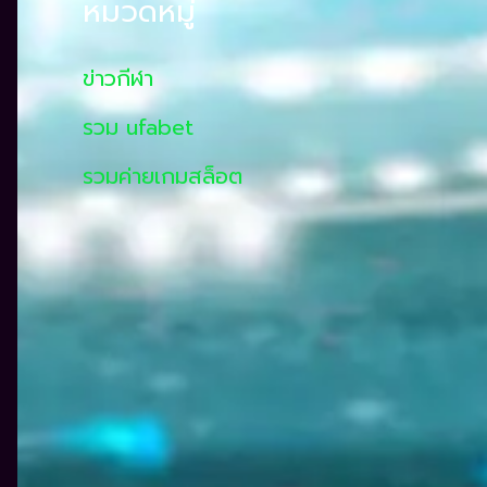
หมวดหมู่
ข่าวกีฬา
รวม ufabet
รวมค่ายเกมสล็อต