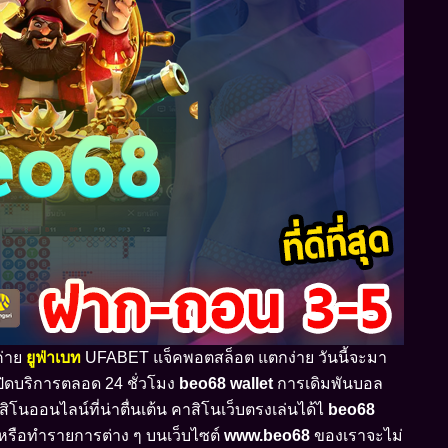
ค่าย
ยูฟ่าเบท
UFABET แจ็คพอตสล็อต แตกง่าย วันนี้จะมา
ิดบริการตลอด 24 ชั่วโมง
beo68 wallet
การเดิมพันบอล
นออนไลน์ที่น่าตื่นเต้น คาสิโนเว็บตรงเล่นได้ไ
beo68
หรือทำรายการต่าง ๆ บนเว็บไซต์
www.beo68
ของเราจะไม่