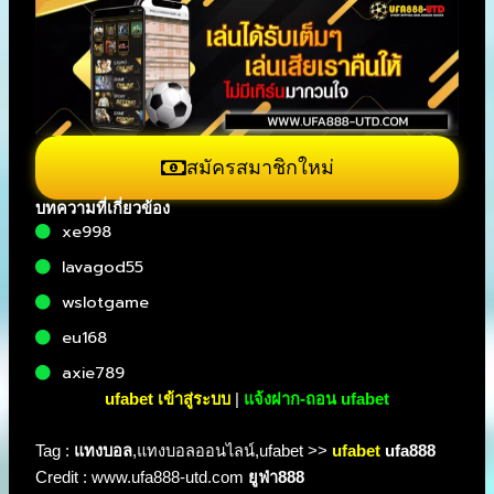
สมัครสมาชิกใหม่
บทความที่เกี่ยวข้อง
xe998
lavagod55
wslotgame
eu168
axie789
ufabet เข้าสู่ระบบ
|
แจ้งฝาก-ถอน ufabet
Tag :
แทงบอล
,
แทงบอลออนไลน์
,
ufabet
>>
ufabet
ufa888
Credit :
www.ufa888-utd.com
ยูฟ่า888