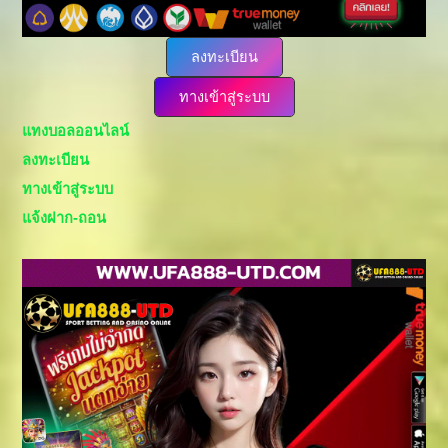
ลงทะเบียน
ทางเข้าสู่ระบบ
แทงบอลออนไลน์
ลงทะเบียน
ทางเข้าสู่ระบบ
แจ้งฝาก-ถอน