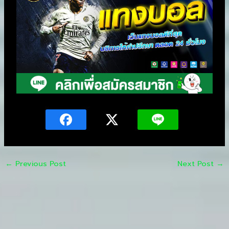
←
Previous Post
Next Post
→