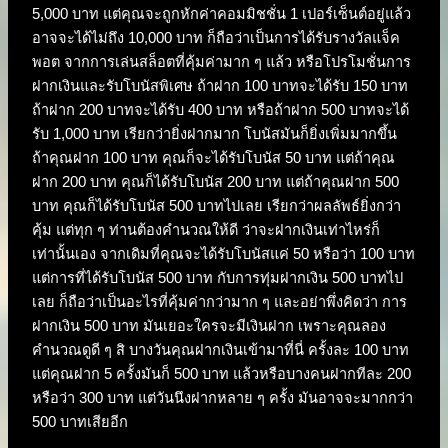
5,000 บาท แต่คุณจะถูกหักค่าคอมมิชชั่น 1 เปอร์เซ็นต์อยู่แล้ว
อาจจะได้ไม่ถึง 10,000 บาท ก็ถือว่าเป็นการได้รับรางวัลแจ็ค
พอต จากการเล่นสล็อตที่คุ้มค่ามาก ๆ แล้ว หรือโปรโมชั่นการ
ฝากเงินและรับโบนัสพิเศษ ถ้าฝาก 100 บาทจะได้รับ 150 บาท
ถ้าฝาก 200 บาทจะได้รับ 400 บาท หรือถ้าฝาก 500 บาทจะได้
รับ 1,000 บาท เรียกว่ายิ่งฝากมาก โบนัสมันก็ยิ่งเพิ่มมากขึ้น
ถ้าคุณฝาก 100 บาท คุณก็จะได้รับโบนัส 50 บาท แต่ถ้าคุณ
ฝาก 200 บาท คุณก็ได้รับโบนัส 200 บาท แต่ถ้าคุณฝาก 500
บาท คุณก็ได้รับโบนัส 500 บาทไปเลย เรียกว่าผลลัพธ์ยิ่งกว่า
คุ้ม แต่ทุก ๆ ท่านต้องคำนวณให้ดี ว่าจะฝากเงินเท่าไหร่ก็
เท่านั้นเอง จากเดิมที่คุณจะได้รับโบนัสแค่ 50 หรือว่า 100 บาท
แต่การที่ได้รับโบนัส 500 บาท กับการทุ่มฝากเงิน 500 บาทไป
เลย ก็ถือว่าเป็นอะไรที่คุ้มค่ากว่ามาก ๆ และอย่าพึ่งคิดว่า การ
ฝากเงิน 500 บาท มันเยอะใครจะมีเงินฝาก เพราะคุณลอง
คำนวณดูดี ๆ สิ บางวันคุณฝากเงินเข้ามาที่นี่ ครั้งละ 100 บาท
แต่คุณฝาก 5 ครั้งมันก็ 500 บาท แล้วหรือบางคนฝากทีละ 200
หรือว่า 300 บาท แต่วันนึงฝากหลาย ๆ ครั้ง มันอาจจะมากกว่า
500 บาทเสียอีก