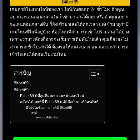
Bitbet69
เกมคาสิโนแบบไลฟ์ของเรา ไลฟ์กันตลอด 24 ชั่วโมง ถ้าคุณ
อยากจะเล่นตอนกลางวัน ก็เข้ามาเล่นได้เลย หรือถ้าคุณอยาก
จะเล่นตอนกลางคืน ก็ยังเข้ามาเล่นได้ทุกเวลา แค่เข้ามาดูว่ามี
เกมไหนที่ไลฟ์อยู่บ้าง ห้องไหนที่สามารถเข้าไปร่วมสนุกได้บ้าง
เพราะว่าบางห้องก็อาจจะเริ่มการเดิมพันไปแล้ว คุณก็ยังจะไม่
สามารถเข้าไปเล่นได้ ต้องรอให้เกมจบลงก่อน และจะสามารถ
เข้าไปเล่นได้ตอนเริ่มเกมใหม่
สารบัญ
Bitbet69
Bitbet69
Bitbet69 ดีที่สุดที่คุณจะเล่นพนันออนไลน์
สมัครได้เลยที่นี่ Bitbet69 แค่มีชื่อกับเบอร์โทรศัพท์
มีโปรโมชั่นมากมายที่นี่ Bitbet69
สรุป
บทความที่เกี่ยวข้อง