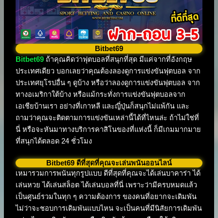
Bitbet69
Bitbet69
ถ้าคุณคิดว่าฟุตบอลที่สนุกที่สุด มีแค่จากที่อังกฤษ
ประเทศเดียว บอกเลยว่าคุณต้องลองดูการแข่งขันฟุตบอล จาก
ประเทศยุโรปอื่น ๆ ดูบ้าง หรือว่าลองดูการแข่งขันฟุตบอล จาก
ทางอเมริกาใต้บ้าง หรือแม้กระทั่งการแข่งขันฟุตบอลจาก
เอเชียบ้านเรา อย่างที่เกาหลี และญี่ปุ่นก็สนุกไม่แพ้กัน และ
ถามว่าคุณจะติดตามการแข่งขันเหล่านี้ได้ที่ไหนล่ะ ถ้าไม่ใช่ที่
นี่ หรือจะหันมาทางบริการคาสิโนของที่แห่งนี้ ก็มีเกมมากมาย
ที่สนุกได้ตลอด 24 ชั่วโมง
Bitbet69 ดีที่สุดที่คุณจะเล่นพนันออนไลน์
เหมารวมการพนันทุกรูปแบบ ดีที่สุดที่คุณจะได้เล่นบาคาร่า ได้
เล่นหวย ได้เล่นสล็อต ได้เล่นบอลที่นี่ เพราะว่ามีครบหมดแล้ว
เป็นศูนย์รวมในทุก ๆ ความต้องการ ของคนที่อยากจะเดิมพัน
ไม่ว่าจะชอบการเดิมพันแบบไหน จะเป็นคนที่มีนิสัยการเดิมพัน