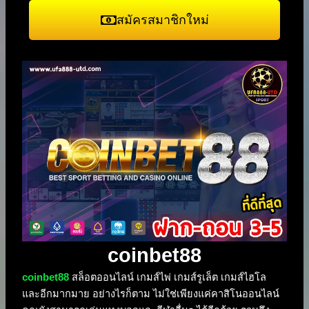
สมัครสมาชิกใหม่
coinbet88
coinbet88
สล็อตออนไลน์ เกมส์ไพ่ เกมส์รูเล็ต เกมส์ไฮโล
และอีกมากมาย อย่างไรก็ตาม ไม่ใช่เพียงแค่คาสิโนออนไลน์