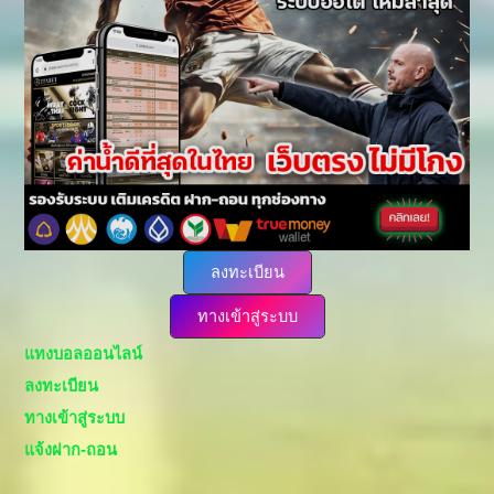
ลงทะเบียน
ทางเข้าสู่ระบบ
แทงบอลออนไลน์
ลงทะเบียน
ทางเข้าสู่ระบบ
แจ้งฝาก-ถอน