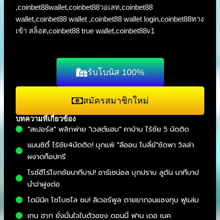
,coinbet88wallet,coinbet88วอเลท,coinbet88
wallet,coinbet88 wallet ,coinbet88 wallet login,coinbet88ทาง
เข้า สล็อต,coinbet88 true wallet,coinbet88v1
รับโบนัส 100%
สมัครสมาชิกใหม่
บทความที่เกี่ยวข้อง
"สเปอร์ส" พลิกพ่าย "เวสต์แฮม" คาบ้าน ไร้ชัย 5 นัดติด
แมนซิตี้ ไร้ชัย4นัดติด! บุกแพ้ "ลีออน ไบลี่ย์"ซัดพา วิลล่า
ผงาดท็อปทรี
ไรซ์ฮีโร่โขกชัยนาทีบาป! อาร์เซน่อล บุกปราบ ลูตัน นาทีบาป
นำจ่าฝูงต่อ
โดมินิค โซโบซไล ชม! ลิเวอร์พูล ตายยากจนแซงทุบ ฟูแล่ม
เทน ฮาก ยั่งมั่นใจในตัวอขง ดอนนี่ ฟาน เดอ เบค