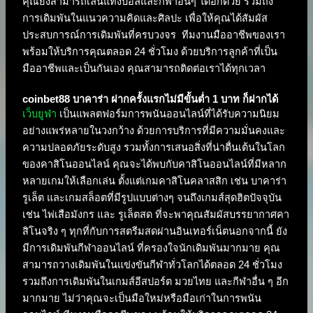
คุณยังสามารถเล่นแทงบอลและกีฬาอื่นๆ ได้อีกด้วย รวมถึง
การเดิมพันในแนวความคิดและศิลปะ เพื่อให้คุณได้สัมผัส
ประสบการณ์การเดิมพันที่ครบวงจร ทีมงานมืออาชีพของเรา
พร้อมให้บริการคุณตลอด 24 ชั่วโมง ด้วยบริการลูกค้าที่เป็น
มืออาชีพและเป็นกันเอง คุณสามารถติดต่อเราได้ทุกเวลา
coinbet88 บาคาร่า ฝากครั้งแรกไม่มีขั้นต่ำ 1 บาท ก็ฝากได้
เว็บยูฟ่า
เป็นแพลตฟอร์มการพนันออนไลน์ที่ได้รับความนิยม
อย่างแพร่หลายในวงกว้าง ด้วยการบริการที่มีความมั่นคงและ
ความปลอดภัยระดับสูง รวมทั้งการเสนอสิ่งที่น่าตื่นเต้นในโลก
ของคาสิโนออนไลน์ คุณจะได้พบกับคาสิโนออนไลน์ที่มีหลาก
หลายเกมให้เลือกเล่น ตั้งแต่เกมคาสิโนคลาสสิก เช่น บาคาร่า
รูเล็ต และเกมสล็อตที่มีรูปแบบต่างๆ จนถึงเกมส์สุดฮิตปัจจุบัน
เช่น ไพ่เสือมังกร และ รูเล็ตสด ที่จะพาคุณสัมผัสบรรยากาศคา
สิโนจริง ๆ ทุกที่กับการสตรีมสดผ่านอินเทอร์เน็ตนอกจากนี้ ยัง
มีการเดิมพันกีฬาออนไลน์ ที่ครองใจนักเดิมพันมากมาย คุณ
สามารถวางเดิมพันในแข่งขันกีฬาทั่วโลกได้ตลอด 24 ชั่วโมง
รวมถึงการเดิมพันในเกมส์อีสปอร์ต มวยไทย และกีฬาอื่น ๆ อีก
มากมาย ไม่ว่าคุณจะเป็นมือใหม่หรือมือเก่าในการพนัน