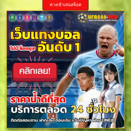
ทางเข้าเล่นสล็อต