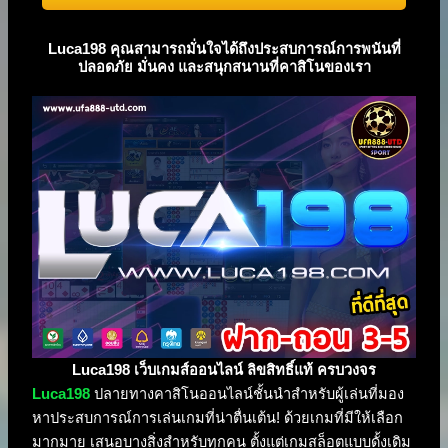
Luca198 คุณสามารถมั่นใจได้ถึงประสบการณ์การพนันที่
ปลอดภัย มั่นคง และสนุกสนานที่คาสิโนของเรา
Luca198
เว็บเกมส์ออนไลน์ ลิขสิทธิ์แท้ ครบวงจร
Luca198
ปลายทางคาสิโนออนไลน์ชั้นนำสำหรับผู้เล่นที่มอง
หาประสบการณ์การเล่นเกมที่น่าตื่นเต้น! ด้วยเกมที่มีให้เลือก
มากมาย เสนอบางสิ่งสำหรับทุกคน ตั้งแต่เกมสล็อตแบบดั้งเดิม