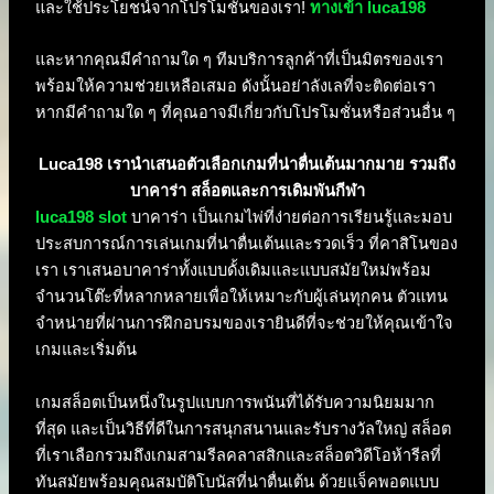
และใช้ประโยชน์จากโปรโมชั่นของเรา!
ทางเข้า luca198
และหากคุณมีคำถามใด ๆ ทีมบริการลูกค้าที่เป็นมิตรของเรา
พร้อมให้ความช่วยเหลือเสมอ ดังนั้นอย่าลังเลที่จะติดต่อเรา
หากมีคำถามใด ๆ ที่คุณอาจมีเกี่ยวกับโปรโมชั่นหรือส่วนอื่น ๆ
Luca198
เรานำเสนอตัวเลือกเกมที่น่าตื่นเต้นมากมาย รวมถึง
บาคาร่า
สล็อตและการเดิมพันกีฬา
luca198 slot
บาคาร่า เป็นเกมไพ่ที่ง่ายต่อการเรียนรู้และมอบ
ประสบการณ์การเล่นเกมที่น่าตื่นเต้นและรวดเร็ว ที่คาสิโนของ
เรา เราเสนอบาคาร่าทั้งแบบดั้งเดิมและแบบสมัยใหม่พร้อม
จำนวนโต๊ะที่หลากหลายเพื่อให้เหมาะกับผู้เล่นทุกคน ตัวแทน
จำหน่ายที่ผ่านการฝึกอบรมของเรายินดีที่จะช่วยให้คุณเข้าใจ
เกมและเริ่มต้น
เกมสล็อตเป็นหนึ่งในรูปแบบการพนันที่ได้รับความนิยมมาก
ที่สุด และเป็นวิธีที่ดีในการสนุกสนานและรับรางวัลใหญ่ สล็อต
ที่เราเลือกรวมถึงเกมสามรีลคลาสสิกและสล็อตวิดีโอห้ารีลที่
ทันสมัยพร้อมคุณสมบัติโบนัสที่น่าตื่นเต้น ด้วยแจ็คพอตแบบ