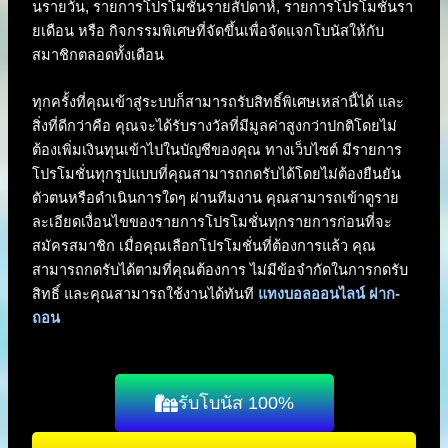
นรายวัน, รายการโปรโมชั่นรายสัปดาห์, รายการโปรโมชั่นรา
ยเดือน หรือ กิจกรรมพิเศษที่จัดขึ้นเพื่อจัดแจกโบนัสให้กับ
สมาชิกตลอดทั้งเดือน
ทุกครั้งที่คุณเข้าสู่ระบบก็สามารถรับสิทธิ์พิเศษเหล่านี้ได้ และ
สิ่งที่ดีกว่าคือ คุณจะได้รับรางวัลที่มีมูลค่าสูงกว่าปกติโดยไม่
ต้องเพิ่มเงินทุนเข้าไปในบัญชีของคุณ ทางเว็บไซต์ มีรายการ
โปรโมชั่นทุกรูปแบบที่คุณสามารถกดรับได้โดยไม่ต้องยืนยัน
ตัวตนหรือดำเนินการใดๆ ผ่านทีมงาน คุณสามารถเข้าดูราย
ละเอียดเงื่อนไขของรายการโปรโมชั่นทุกรายการก่อนที่จะ
สมัครสมาชิก เมื่อคุณเลือกโปรโมชั่นที่ต้องการแล้ว คุณ
สามารถกดรับได้ตามที่คุณต้องการ ไม่มีข้อจำกัดในการกดรับ
สิทธิ์ และคุณสามารถใช้งานได้ทันที
แทงบอลออนไลน์ ฝาก-
ถอน
รับโบนัส 100%