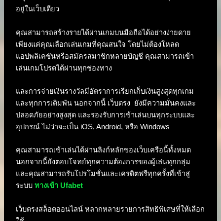
อยู่ในเว็บเดียว
คุณสามารถสร้างรายได้ผ่านเกมบนมือถือได้อย่างง่ายดาย
เพียงแค่คุณเลือกเล่นเกมที่คุณสนใจ โดยไม่ต้องโหลด
แอปพลิเคชันหรือสมัครสมาชิกหลายบัญชี คุณสามารถเข้า
เล่นเกมโปรดได้ผ่านทุกช่องทาง
และการจ่ายเงินรางวัลมีอัตราการเรียกเก็บเงินสูงสุดทุกเกม
และทุกการเดิมพัน นอกจากนี้ เว็บตรง ยังมีความมั่นคงและ
ปลอดภัยอย่างสูงสุด และรองรับการเข้าเล่นบนทุกระบบและ
อุปกรณ์ ไม่ว่าจะเป็น iOS, Android, หรือ Windows
คุณสามารถเข้าเล่นได้ผ่านลิงก์หลักของเว็บเครือนี้ทั้งหมด
นอกจากนี้ยังตอบโจทย์ทุกความต้องการของผู้เล่นทุกกลุ่ม
และคุณสามารถรับโปรโมชั่นและเครดิตฟรีทุกครั้งที่เข้าสู่
ระบบ
ทางเข้า Ufabet
เว็บตรงสล็อตออนไลน์ หลากหลายรายการสิทธิพิเศษที่ให้เลือก
ใช้