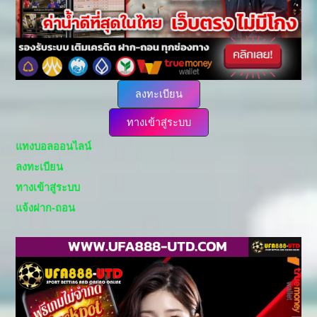
ลงทะเบียน
ทางเข้าสู่ระบบ
แทงบอลออนไลน์
ลงทะเบียน
ทางเข้าสู่ระบบ
แจ้งฝาก-ถอน