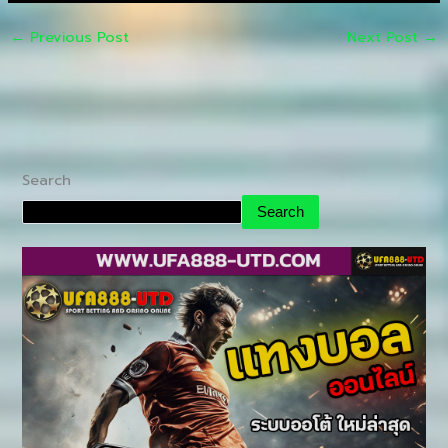
←
Previous Post
Next Post
→
Search
Search