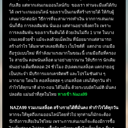
กับเสีย แต่หากเล่นเกมออนไลน์กับ ของเรา ท่านจะมีแต่ได้กับ
ได้ เพราะเกมออนไลน์ ของเราเป็นเกมที่สร้างรายได้ ให้กับผู้
เล่นมานักต่อนัก วิธีการที่จะสามารถทำเงิน จากการเล่นเกม
นั่นก็คือ การลงเดิมพัน นั่นเอง แต่ท่านอย่าเพิ่งตกใจ เพราะ
การลงเดิมพัน ของเราเริ่มต้นได้ ด้วยเงินไม่ถึง 1 บาท ในบาง
เกมเลยด้วยซ้ำ แม้จะลงด้วยเม็ดเงิน ที่น้อยมากแต่สามารถ
สร้างกำไร ได้มหาศาลเลยทีเดียว เว็บไซต์ที่ แตกง่าย เกมมือ
ถือรูปแบบใหม่ ที่กำลังมาแรงมากในขณะนี้ เกมมือถือที่ครอง
ใจ สายปั่น คอพนันสล็อต มาอย่างยาวนาน ให้บริการ นักเดิม
พันอย่างเต็มที่ตลอด 24 ชั่วโมง อัปเดตเกมสล็อต แตกง่ายอยู่
เป็นประจำ มีบริการแจกเครดิตฟรี และโปรโมชันต่าง ๆ
มากมาย โดนใจ คอสล็อตสุด ๆ เกมสล็อต เล่นได้ทุกวัน ทำ
กำไรได้ทุกนาที ฝาก-ถอน ได้ไม่อั้น ด้วยระบบอัตโนมัติ มั่นคง
ปลอดัย แม่นยำที่สุดในไทย
ทางเข้า Naza99
NAZA99
รวมเกมสล็อต สร้างรายได้ที่มั่นคง ทำกำไรได้ทุกวัน
หากจะให้พูดถึงเกมออนไลน์โดยทั่วไป ทุกท่านก็มักจะต้อง
นึกถึงการเสียเงินใช่ไหม เพราะการเล่นเกมก็จะต้องมีการซื้อ