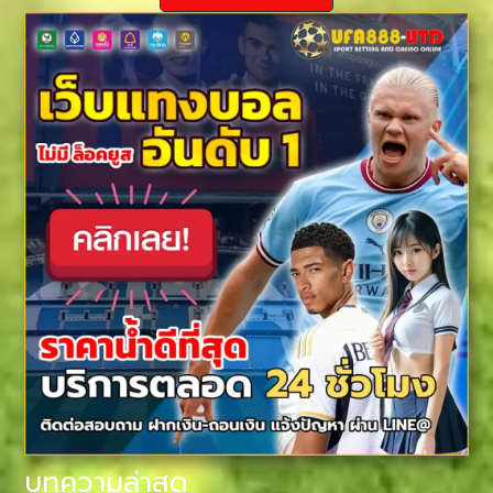
บทความล่าสุด