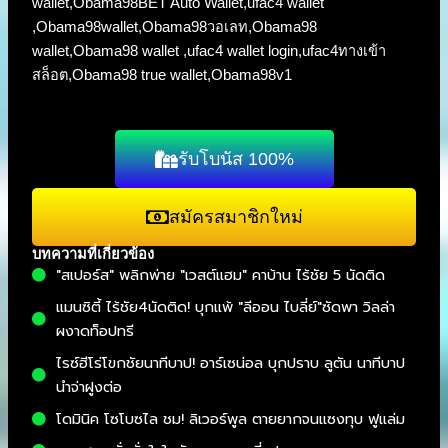
wallet,Obama98BET Auto Wallet,ufac4 wallet
,Obama98wallet,Obama98วอเลท,Obama98
wallet,Obama98 wallet ,ufac4 wallet login,ufac4ทางเข้า
สล็อต,Obama98 true wallet,Obama98v1
รับโบนัส 100%
สมัครสมาชิกใหม่
บทความที่เกี่ยวข้อง
"สเปอร์ส" พลิกพ่าย "เวสต์แฮม" คาบ้าน ไร้ชัย 5 นัดติด
แมนซิตี้ ไร้ชัย4นัดติด! บุกแพ้ "ลีออน ไบลี่ย์"ซัดพา วิลล่า
ผงาดท็อปทรี
ไรซ์ฮีโร่โขกชัยนาทีบาป! อาร์เซน่อล บุกปราบ ลูตัน นาทีบาป
นำจ่าฝูงต่อ
โดมินิค โซโบซไล ชม! ลิเวอร์พูล ตายยากจนแซงทุบ ฟูแล่ม