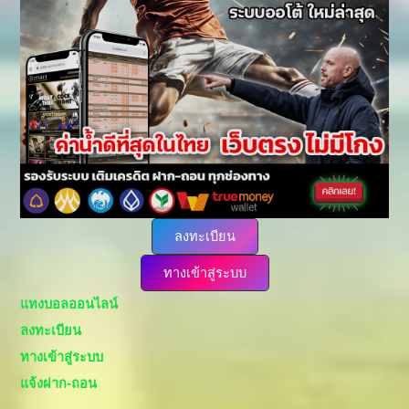
ลงทะเบียน
ทางเข้าสู่ระบบ
แทงบอลออนไลน์
ลงทะเบียน
ทางเข้าสู่ระบบ
แจ้งฝาก-ถอน