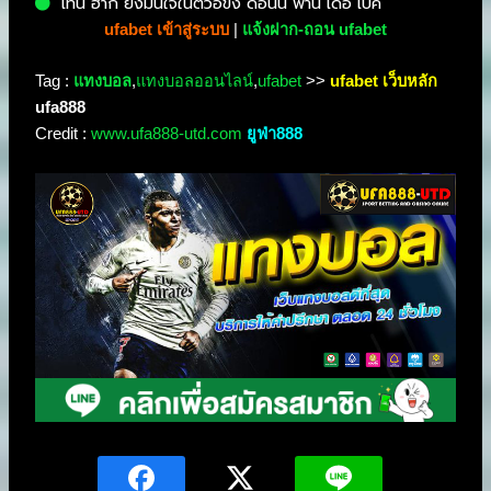
เทน ฮาก ยั่งมั่นใจในตัวอขง ดอนนี่ ฟาน เดอ เบค
ufabet เข้าสู่ระบบ
|
แจ้งฝาก-ถอน ufabet
Tag :
แทงบอล
,
แทงบอลออนไลน์
,
ufabet
>>
ufabet เว็บหลัก
ufa888
Credit :
www.ufa888-utd.com
ยูฟ่า888