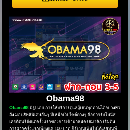
Obama98
Obama98
มีรูปแบบการให้บริการดูแลผู้เล่นทุกท่านได้อย่างทั่ว
ถึง มอบสิทธิพิเศษอื่นๆ ที่เหนือเว็บไซต์ต่างๆ คือการรับโบนัส
เครดิตฟรีตั้งแต่ครั้งแรกของการเข้ามาสมัครสมาชิก เริ่มต้น
การฝากครั้งแรกเพียงแค่ 100 บาท ก็รับทุนเพิ่มไปได้เลยทันที