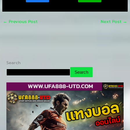
←
Previous Post
Next Post
→
Search
Search