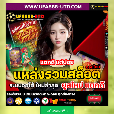
สมัครสมาชิก