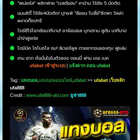
"สเปอร์ส" พลิกพ่าย "เวสต์แฮม" คาบ้าน ไร้ชัย 5 นัดติด
แมนซิตี้ ไร้ชัย4นัดติด! บุกแพ้ "ลีออน ไบลี่ย์"ซัดพา วิลล่า
ผงาดท็อปทรี
ไรซ์ฮีโร่โขกชัยนาทีบาป! อาร์เซน่อล บุกปราบ ลูตัน นาทีบาป
นำจ่าฝูงต่อ
โดมินิค โซโบซไล ชม! ลิเวอร์พูล ตายยากจนแซงทุบ ฟูแล่ม
เทน ฮาก ยั่งมั่นใจในตัวอขง ดอนนี่ ฟาน เดอ เบค
ufabet เข้าสู่ระบบ
|
แจ้งฝาก-ถอน ufabet
Tag :
แทงบอล
,
แทงบอลออนไลน์
,
ufabet
>>
ufabet เว็บหลัก
ufa888
Credit :
www.ufa888-utd.com
ยูฟ่า888