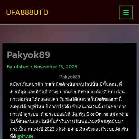
Skip
UFA888UTD
to
content
Pakyok89
By
ufabet
/
November 13, 2023
Pakyok89
สมัครเป็นสมาชิก กับเว็บไซต์ พนันออนไลน์นั้น มีขั้นตอน ที่
ง่ายที่สุด และมีข้อดี ต่างๆ มากมาย ที่ท่าน จะต้องศึกษา ก่อน
การเดิมพัน ได้ตลอดเวลา รับรองได้เลยว่าเว็บไซต์ของเรานี้
ลงทุนได้ อยู่ที่ไหน ก็ทำกำไรได้ เข้าเล่นเกมวันนี้ ผ่านช่องทาง
การเข้าสู่ระบบ ด้วยระบบออโต้ เดิมพัน Slot Online สมัครง่าย
ไม่กี่ขั้นตอนและไม่มีขั้นต่ำในการเดิมพันเกมสล็อตสุดมันมา
แรงเป็นเกมแห่งปี 2023 เล่นง่ายจ่ายเงินจริงและมีระบบเดิมพัน
ที่ดี
ยูฟ่าเบท