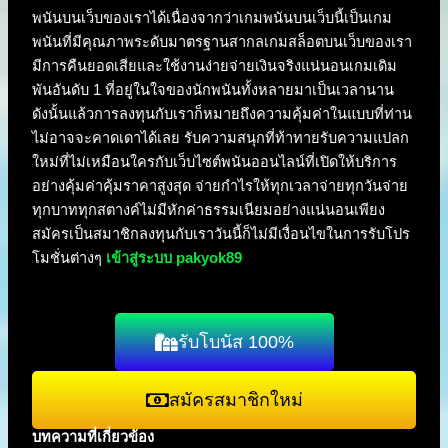
พนันบนเว็บของเราได้เนื่องจากว่าเกมพนันบนเว็บนี้เป็นเกม
พนันที่มีคุณภาพระดับมาตรฐานสากลเกมสล็อตบนเว็บของเรา
มีการคืนยอดเสียและใช้งานง่ายจ่ายเงินจริงแน่นอนเกมเดิม
พันอันดับ 1 ที่อยู่ในใจของนักพนันทั้งหลายมาเป็นเวลานาน
ดังนั้นแล้วการลงทุนกับเราก็หมายถึงความคุ้มค่าในแบบที่ท่าน
ไม่อาจจะคาดเดาได้เลย รับความสนุกที่ท้าทายรับความแปลก
ใหม่ที่ไม่เหมือนใครกับเว็บไซต์พนันออนไลน์ที่เปิดให้บริการ
อย่างคุ้มค่าคุ้มราคาสูงสุด จ่ายกำไรให้ทุกเวลาจ่ายทุกวันจ่าย
ทุกบาททุกสตางค์ไม่มีหักค่าธรรมเนียมอย่างแน่นอนเพียง
สมัครเป็นสมาชิกลงทุนกับเราวันนี้ก็ไม่มีเงื่อนไขในการรับโปร
โมชั่นต่างๆ
เข้าสู่ระบบ pakyok89
รับโบนัส 100%
สมัครสมาชิกใหม่
บทความที่เกี่ยวข้อง