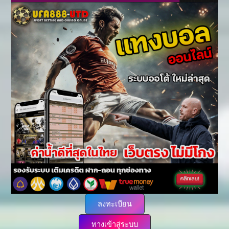
ลงทะเบียน
ทางเข้าสู่ระบบ