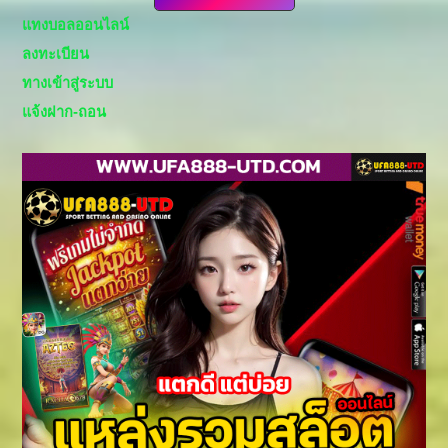
แทงบอลออนไลน์
ลงทะเบียน
ทางเข้าสู่ระบบ
แจ้งฝาก-ถอน