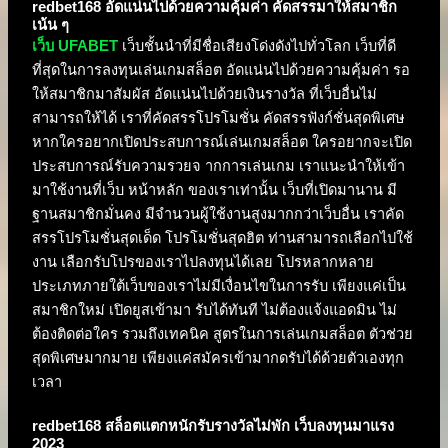
redbet168 อัดแน่นไปด้วยความคุ้มค่า คัดสรรมาให้สมาชิก
เน้น ๆ
เว็บ UFABET
เว็บชั้นนำที่มีชื่อเสียงโด่งดังไปทั่วโลก เว็บที่ดี
ที่สุดในการลงทุนเล่นเกมสล็อต อัดแน่นไปด้วยความคุ้มค่า รอ
ให้สมาชิกมาสัมผัส อัดแน่นไปด้วยเงินรางวัล ที่เว็บอื่นไม่
สามารถให้ได้ เราที่คัดสรรโปรโมชั่น คัดสรรฟังก์ชั่นสุดพิเศษ
หากใครอยากเปิดประสบการณ์เล่นเกมสล็อต ใครอยากจะเปิด
ประสบการณ์รับความรวยจ ากการเล่นเกม เราแนะนำให้เข้า
มาใช้งานที่เว็บ หน้าหลัก ของเราเท่านั้น เว็บที่เปิดมานาน มี
ฐานสมาชิกมั่นคง มีจำนวนผู้ใช้งานสูงมากกว่าเว็บอื่น เราคัด
สรรโปรโมชั่นสุดเด็ด โปรโมชั่นสุดฮิต ท่านสามารถเลือกไปใช้
งาน เลือกรับโปรของเราไปลงทุนได้เลย โปรหลากหลาย
ประเภทภายใต้เว็บของเราไม่มีเงื่อนไขในการรับ เพียงแค่เป็น
สมาชิกใหม่ เปิดยูสเข้ามา รับได้ทันที ไม่ต้องแจ้งแอดมิน ไม่
ต้องติดต่อใคร รวมถึงเทคนิค สูตรในการเล่นเกมสล็อต ตัวช่วย
สุดพิเศษมากมาย เพียงแค่สมัครเข้ามากดรับได้ด้วยตัวเองทุก
เวลา
redbet168 สล็อตแตกหนักรับรางวัลไม่พัก เว็บลงทุนมาแรง
2023