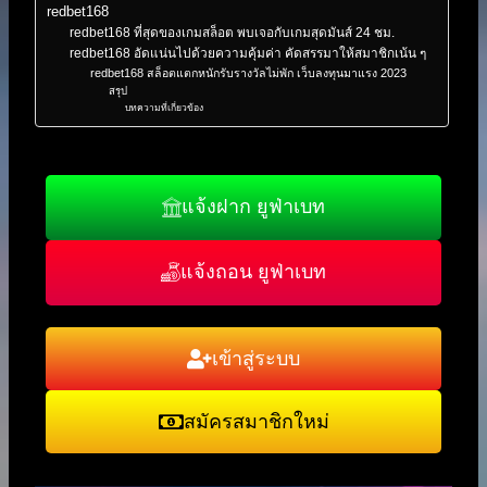
redbet168
redbet168 ที่สุดของเกมสล็อต พบเจอกับเกมสุดมันส์ 24 ชม.
redbet168 อัดแน่นไปด้วยความคุ้มค่า คัดสรรมาให้สมาชิกเน้น ๆ
redbet168 สล็อตแตกหนักรับรางวัลไม่พัก เว็บลงทุนมาแรง 2023
สรุป
บทความที่เกี่ยวข้อง
แจ้งฝาก ยูฟ่าเบท
แจ้งถอน ยูฟ่าเบท
เข้าสู่ระบบ
สมัครสมาชิกใหม่