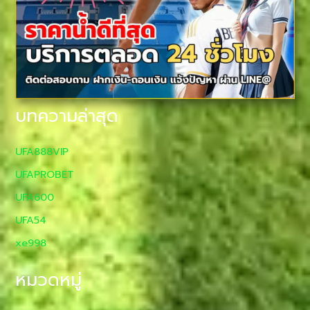
บทความล่าสุด
UFA888VIP
UFAPROBET
UFA600
UFA54
xe998
หมวดหมู่