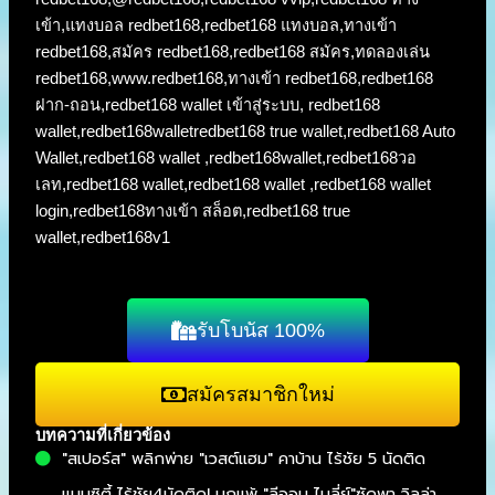
เข้า,แทงบอล redbet168,redbet168 แทงบอล,ทางเข้า
redbet168,สมัคร redbet168,redbet168 สมัคร,ทดลองเล่น
redbet168,www.redbet168,ทางเข้า redbet168,redbet168
ฝาก-ถอน,redbet168 wallet เข้าสู่ระบบ, redbet168
wallet,redbet168walletredbet168 true wallet,redbet168 Auto
Wallet,redbet168 wallet ,redbet168wallet,redbet168วอ
เลท,redbet168 wallet,redbet168 wallet ,redbet168 wallet
login,redbet168ทางเข้า สล็อต,redbet168 true
wallet,redbet168v1
รับโบนัส 100%
สมัครสมาชิกใหม่
บทความที่เกี่ยวข้อง
"สเปอร์ส" พลิกพ่าย "เวสต์แฮม" คาบ้าน ไร้ชัย 5 นัดติด
แมนซิตี้ ไร้ชัย4นัดติด! บุกแพ้ "ลีออน ไบลี่ย์"ซัดพา วิลล่า