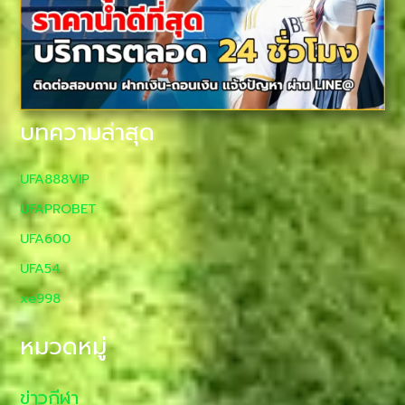
บทความล่าสุด
UFA888VIP
UFAPROBET
UFA600
UFA54
xe998
หมวดหมู่
ข่าวกีฬา