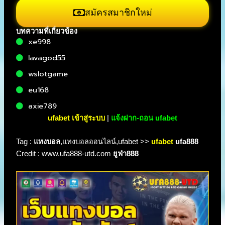
สมัครสมาชิกใหม่
บทความที่เกี่ยวข้อง
xe998
lavagod55
wslotgame
eu168
axie789
ufabet เข้าสู่ระบบ
|
แจ้งฝาก-ถอน ufabet
Tag :
แทงบอล
,
แทงบอลออนไลน์
,
ufabet
>>
ufabet
ufa888
Credit :
www.ufa888-utd.com
ยูฟ่า888