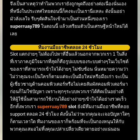
จึงเป็นสาเหตุว่าทำไมพวกเรายังถูกพูดถึงอย่างต่อเนื่องนั่นเอง
ที่หนึ่งในประเทศไทยตอนนี้ก็คงจะเป็นเรานี่แหละ ดังนั้นอย่า
มัวลังเลใจ รีบๆตัดสินใจเข้ามาเป็นส่วนหนึ่งของเรา
superruay789
ในตอนนี้ แล้วเตรียมตัวเป็นเศรษฐีหน้าใหม่ได้
เลย
ทีมงานมืออาชีพตลอด 24 ชั่วโมง
Slot แตกง่ายๆ ไม่ต้องไปหาที่อื่นแล้วนอกจากพวกเรา 1 ในสิ่ง
ที่เราภาคภูมิใจมากที่สุดก็คือรูปแบบของระบบต่างๆในเว็บไซต์
ของเราที่สามารถเข้าใจได้ง่ายๆ ไม่ซับซ้อน นั่นหมายความว่า
ไม่ว่าคุณจะเป็นใครก็ตามแต่จะเป็นมือใหม่หรือมือเก่า จะเป็น
ผู้เชี่ยวชาญด้านคอมพิวเตอร์หรือไม่เคยสัมผัสคอมพิวเตอร์มา
ก่อนก็ไม่ใช่ปัญหา เพราะทุกๆระบบพวกเราได้คิดเป็นอย่างดี
ให้ผู้ใช้นั้นสามารถใช้งานได้อย่างง่ายๆเข้าใจได้อย่างรวดเร็ว
อีกทั้งพวกเรา
superruay789
slot
ยังมีทีมงานมืออาชีพที่คอย
support ตลอด 24 ชั่วโมง ดังนั้นไม่ว่าพวกคุณจะเจอปัญหาใดๆ
ก็ตามเวลาใด ทีมงานของเราก็พร้อมที่จะเป็นกองหนุนให้กับ
พวกคุณเสมอไม่ทิ้งคุณเปล่าเปลี่ยวเดียวดายอย่างแน่นอน