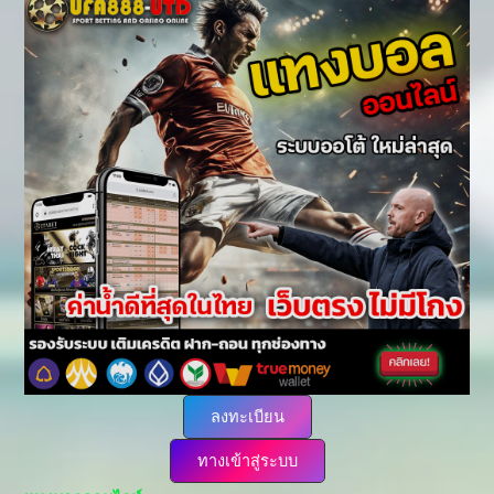
ลงทะเบียน
ทางเข้าสู่ระบบ