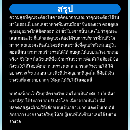
สรุป
ความสุขที่คุณจะต้องไม่คาดคิดมาก่อนเลยว่าคุณจะต้องได้รับ
มาในตอนนี้ บอกเลยว่าทางทีมงานมืออาชีพของเรา คอยดูแล
คุณอยู่อย่างใกล้ชิดตลอด 24 ชั่วโมงจากนั้น และไม่ว่าคุณจะ
เล่นเกมอะไร ก็แล้วแต่คุณจะต้องได้รับการบริการที่มันถึงใจ
มากๆ คุณเองจะต้องไม่เคยคิดเลยว่าสิ่งที่คุณกำลังเล่นอยู่ใน
ตอนนี้มัน สามารถสร้างรายได้ให้ กับคุณได้แบบสะใจมากเลย
จริงๆ ซึ่งใคร ก็แล้วแต่ที่พึ่งเข้ามาในวงการเดิมพันไม่ต้องมีข้อ
กังวลใจได้โดยเด็ดขาด เพราะคุณ สามารถสร้างรายได้ ได้
อย่างรวดเร็วแน่นอน และสิ่งที่สำคัญมากที่สุดนั่น ก็คือมีเงิน
รางวัลที่แตกง่ายมากๆ ให้คุณได้รับใช้ในตอนนี้
พบกับสล็อตเว็บใหญ่ที่ครองไทยคนไทยเป็นอับดับ 1 เว็บที่มา
แรงที่สุด ได้รับการยอมรับทั่วโลก เนื่องจากเป็นเว็บที่มี
ปลอดภัยสูง มีเกมให้เลือกเล่นเป็นอย่างมาก และเป็นเว็บที่มี
อัตราการแจกรางวัลใหญ่ให้กับผู้เล่นที่ได้เข้ามาเล่นได้รับเงิน
รางวัล