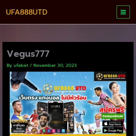
Skip
UFA888UTD
to
content
Vegus777
By
ufabet
/
November 30, 2023