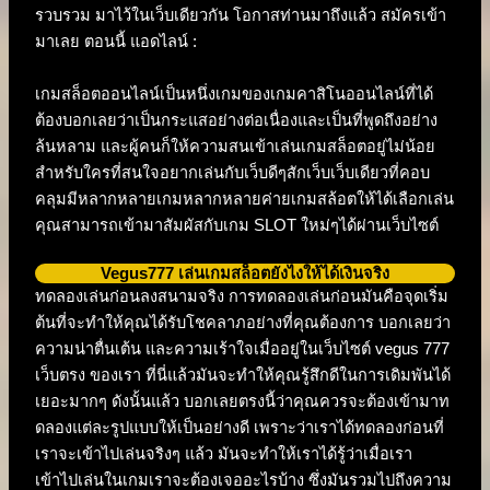
รวบรวม มาไว้ในเว็บเดียวกัน โอกาสท่านมาถึงแล้ว สมัครเข้า
มาเลย ตอนนี้ แอดไลน์ :
เกมสล็อตออนไลน์เป็นหนึ่งเกมของเกมคาสิโนออนไลน์ที่ได้
ต้องบอกเลยว่าเป็นกระแสอย่างต่อเนื่องและเป็นที่พูดถึงอย่าง
ล้นหลาม และผู้คนก็ให้ความสนเข้าเล่นเกมสล็อตอยู่ไม่น้อย
สำหรับใครที่สนใจอยากเล่นกับเว็บดีๆสักเว็บเว็บเดียวที่คอบ
คลุมมีหลากหลายเกมหลากหลายค่ายเกมสล้อตให้ได้เลือกเล่น
คุณสามารถเข้ามาสัมผัสกับเกม SLOT ใหม่ๆได้ผ่านเว็บไซต์
Vegus777 เล่นเกมสล็อตยังไงให้ได้เงินจริง
ทดลองเล่นก่อนลงสนามจริง การทดลองเล่นก่อนมันคือจุดเริ่ม
ต้นที่จะทำให้คุณได้รับโชคลาภอย่างที่คุณต้องการ บอกเลยว่า
ความน่าตื่นเต้น และความเร้าใจเมื่ออยู่ในเว็บไซต์ vegus 777
เว็บตรง ของเรา ที่นี่แล้วมันจะทำให้คุณรู้สึกดีในการเดิมพันได้
เยอะมากๆ ดังนั้นแล้ว บอกเลยตรงนี้ว่าคุณควรจะต้องเข้ามาท
ดลองแต่ละรูปแบบให้เป็นอย่างดี เพราะว่าเราได้ทดลองก่อนที่
เราจะเข้าไปเล่นจริงๆ แล้ว มันจะทำให้เราได้รู้ว่าเมื่อเรา
เข้าไปเล่นในเกมเราจะต้องเจออะไรบ้าง ซึ่งมันรวมไปถึงความ