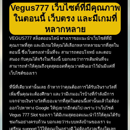
Vegus777 เว็บไซต์ที่มีคุณภาพ
ในตอนนี้ เว็บตรง และมีเกมที่
หลากหลาย
VEGUS777 สล็อตออนไลน์ ทางเราขอแนะนำเว็บไซต์ที่มี
คุณภาพที่สุด และมีเกมให้คุณได้เลือกหลากหลายมากที่สุดใน
ตอนนี้ ซึ่งเว็บตรงเท่านั้นที่จะ สามารถตอบโจทย์ และตอบ
สนอง กับคุณได้จริงในเรื่องนี้ บอกเลยว่าการเดิมพันที่จะ
สามารถทำให้คุณถึงจุดสุดยอดที่คุณวาดฝันเอาไว้มันมีแค่ที่
เว็บไซต์ของเรา
ที่นี่ที่เดียวเท่านั้นเลย ถ้าหากว่าคุณต้องการได้รับเงินรางวัลที่
เพิ่มขึ้นคุณจะต้องศึกษา และว่ามีเกมอะไรบ้างที่กำลังมีการ
แจกจ่ายเงินรางวัลที่เยอะมากที่สุดในตอนนี้เท่านั้นแล้วไม่ต้อง
ออกไปหาทาง Google ให้ยุ่งยากอีกต่อไป เพราะว่าเว็บไซต์
Vegus 777 Slot ของเรา ได้มีเกมสุดยอดแนะนำไว้ให้คุณได้รับ
ชมกันอย่างครบถ้วน บอกเลยว่าระบบหลังบ้านของเรา จะ
เตรียม support ไว้ให้คุณเป็นอย่างดี ไม่ต้องกังวลเรื่องใดเลย