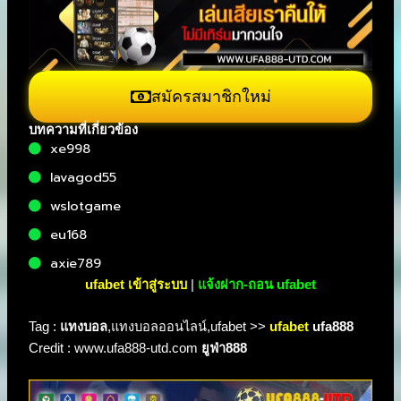
สมัครสมาชิกใหม่
บทความที่เกี่ยวข้อง
xe998
lavagod55
wslotgame
eu168
axie789
ufabet เข้าสู่ระบบ
|
แจ้งฝาก-ถอน ufabet
Tag :
แทงบอล
,
แทงบอลออนไลน์
,
ufabet
>>
ufabet
ufa888
Credit :
www.ufa888-utd.com
ยูฟ่า888