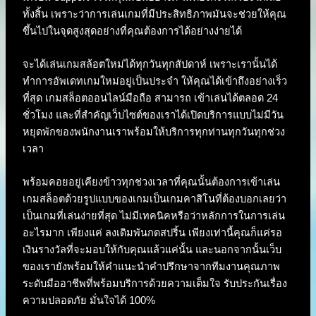
ทั้งสิ้น เพราะว่าการเล่นเกมที่มีประสิทธิภาพมันจะช่วยให้คุณ
ขึ้นไปในจุดสูงสุดอย่างที่คุณต้องการได้อย่างง่ายได้
จะได้เล่นเกมสล้อตใหม่ได้ทุกวันทุกสัปดาห์ เพราะเรานั้นได้
ทำการอัพเดทเกมใหม่อยู่เป็นประจำ ให้คุณได้เข้าถึงอย่างเร็ว
ที่สุด เกมสล็อตออนไลน์มือถือ สามารถ เข้าเล่นได้ตลอด 24
ชั่วโมง และที่สำคัญเว็บไซต์ของเราได้เปิดบริการแบบไม่มีวัน
หยุดพักของพนักงานเราพร้อมให้บริการทุกท่านทุกวันทุกช่วง
เวลา
พร้อมคอยอยู่เคียงข้าวทุกช่วงเวลาที่คุณนั้นต้องการเข้าเล่น
เกมสล็อตด้วยรูปแบบของเกมเป็นเกมคาสิโนที่ต้องบอกเลยว่า
เป็นเกมที่เล่นง่ายที่สุด ไม่มีเทคนิคหรือว่าหลักการในการเล่น
อะไรมาก เพียงแค่ ลงเดิมพันกดสปริ้น เพียงเท่านี้คุณก็แค่รอ
เงินรางวัลที่จะมอบให้กับคุณแล้วแค่นั้น และนอกจากนั้นเว็บ
ของเรายังพร้อมให้คำแนะนำคำปรึกษาจากทีมงานคุณภาพ
ระดับมืออาชีพที่พร้อมบริการด้วยความเต็มใจ รับประกันเรื่อง
ความปลอดภัย มั่นใจได้ 100%