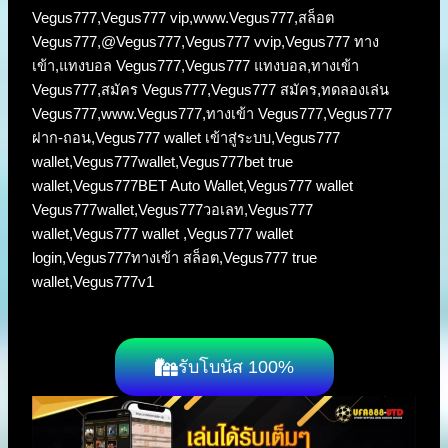
Vegus777,Vegus777 vip,www.Vegus777,สล็อต
Vegus777,@Vegus777,Vegus777 vvip,Vegus777 ทาง
เข้า,แทงบอล Vegus777,Vegus777 แทงบอล,ทางเข้า
Vegus777,สมัคร Vegus777,Vegus777 สมัคร,ทดลองเล่น
Vegus777,www.Vegus777,ทางเข้า Vegus777,Vegus777
ฝาก-ถอน,Vegus777 wallet เข้าสู่ระบบ,Vegus777
wallet,Vegus777wallet,Vegus777bet true
wallet,Vegus777BET Auto Wallet,Vegus777 wallet
Vegus777wallet,Vegus777วอเลท,Vegus777
wallet,Vegus777 wallet ,Vegus777 wallet
login,Vegus777ทางเข้า สล็อต,Vegus777 true
wallet,Vegus777v1
รับโบนัส 100%