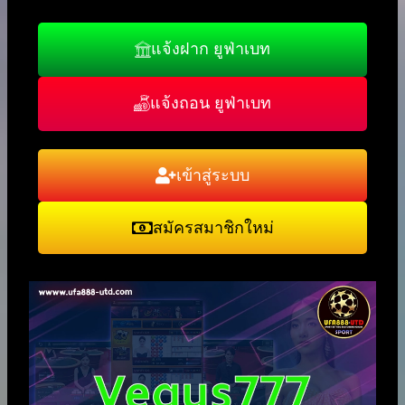
แจ้งฝาก ยูฟ่าเบท
แจ้งถอน ยูฟ่าเบท
เข้าสู่ระบบ
สมัครสมาชิกใหม่