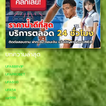
บทความล่าสุด
UFA888VIP
UFAPROBET
UFA600
UFA54
xe998