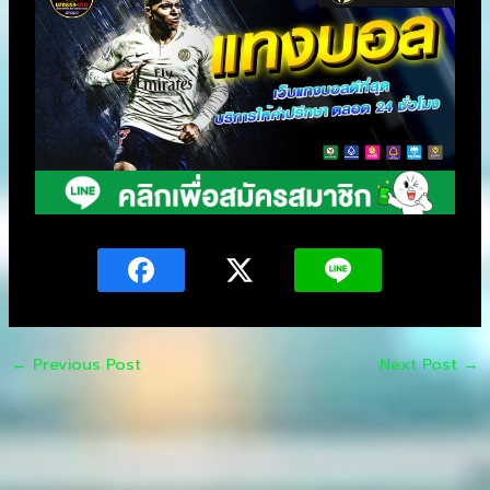
←
Previous Post
Next Post
→