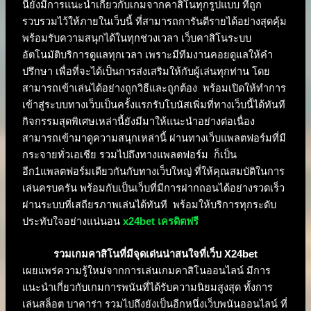
นี้ยังมีการแนะนำเกี่ยวกับเกมจากคาสิโนทุกรูปแบบ ที่ถูก
รวบรวมไว้ให้ภายในเว็บนี้ ที่สามารถการันตีรายได้อย่างสุดคุ้ม
พร้อมรับความสนุกได้ในทุกช่วงเวลา เว็บคาสิโนระบบ
อัตโนมัติบริการดูแลทุกเวลา เพราะมีทีมงานคอยดูแลให้คำ
ปรึกษา เพื่อที่จะได้เป็นการส่งเสริมให้กับผู้เล่นทุกท่าน โดย
สามารถเข้าเล่นได้อย่างถูกวิธีและถูกต้อง
พร้อมเปิดให้ทำการ
เข้าสู่ระบบทางเว็บเป็นครั้งแรกรับโบนัสเพิ่มที่ทางเว็บนี้ได้ทันที
กิจกรรมสุดพิเศษเหล่านี้ยังมีมาให้แนะนำอย่างต่อเนื่อง
สามารถเข้ามาดูความสนุกเหล่านี้ ผ่านทางเว็บแพลตฟอร์มที่มี
กระจายทั่วเอเชีย รวมไปถึงทางแพลตฟอร์ม
ก็เป็น
อีก1แพลตฟอร์มเดียวกันกับทางเว็บใหญ่ ที่ให้คุณสมบัติในการ
เล่นครบครัน พร้อมกับเป็นเว็บที่มีการฝากถอนได้อย่างรวดเร็ว
ผ่านระบบที่เสถียรภาพเล่นได้ทันที พร้อมให้บริการทุกระดับ
ประทับใจอย่างแน่นอน
x24bet เครดิตฟรี
รวมเกมคาสิโนที่มีจุดเด่นน่าสนใจที่เว็บ
X24bet
เผยแพร่ความรู้ใหม่จากการเล่นเกมคาสิโนออนไลน์ มีการ
แนะนำเกี่ยวกับเกมการพนันที่ได้รับความนิยมสูงสุด ทั้งการ
เล่นสล็อต บาคาร่า รวมไปถึงยังเป็นอีกหนึ่งเว็บพนันออนไลน์ ที่