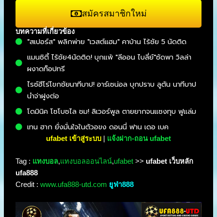
สมัครสมาชิกใหม่
บทความที่เกี่ยวข้อง
"สเปอร์ส" พลิกพ่าย "เวสต์แฮม" คาบ้าน ไร้ชัย 5 นัดติด
แมนซิตี้ ไร้ชัย4นัดติด! บุกแพ้ "ลีออน ไบลี่ย์"ซัดพา วิลล่า
ผงาดท็อปทรี
ไรซ์ฮีโร่โขกชัยนาทีบาป! อาร์เซน่อล บุกปราบ ลูตัน นาทีบาป
นำจ่าฝูงต่อ
โดมินิค โซโบซไล ชม! ลิเวอร์พูล ตายยากจนแซงทุบ ฟูแล่ม
เทน ฮาก ยั่งมั่นใจในตัวอขง ดอนนี่ ฟาน เดอ เบค
ufabet เข้าสู่ระบบ
|
แจ้งฝาก-ถอน ufabet
Tag :
แทงบอล
,
แทงบอลออนไลน์
,
ufabet
>>
ufabet เว็บหลัก
ufa888
Credit :
www.ufa888-utd.com
ยูฟ่า888