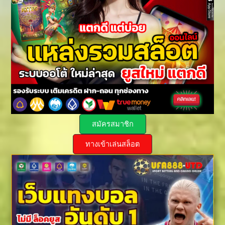
สมัครสมาชิก
ทางเข้าเล่นสล็อต