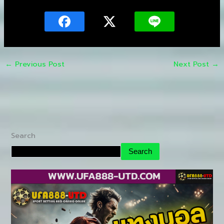
←
Previous Post
Next Post
→
Search
Search