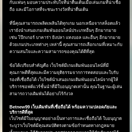
กับแฟนๆ มอบความประทับใจที่น่าตื่นเต้นเมื่อเล่นเกมที่น่าเชื่อ
ถือ และมีโอกาสที่จะชนะรางวัลที่น่าตื่นเต้น
ที่นี่คุณสามารถเพลิดเพลินได้ทุกเกม นอกเหนือจากสล็อตแล้ว
เรายังนำเสนอเกมเดิมพันออนไลน์ประเภทอื่นๆ อีกมากมาย
เช่น โป๊กเกอร์ บาคาร่า ยิงปลา แทงบอล และอื่นๆ อีกมากมาย
ด้วยเกมประเภทต่างๆ เหล่านี้ คุณสามารถเลือกเกมที่เหมาะกับ
ความสนใจและความสามารถของคุณได้ดีที่สุด
ข้อได้เปรียบสำคัญคือ เว็บไซต์มีเกมเดิมพันออนไลน์ที่มี
คุณภาพดีที่สุดและมีความยุติธรรมจากการทดสอบและใบรับ
รองที่เชื่อถือได้ เว็บไซต์นำเสนอเกมเดิมพันออนไลน์จากผู้ให้
บริการซอฟต์แวร์ชั้นนำที่มีใบอนุญาตเท่านั้น คุณในฐานะผู้เล่น
สามารถวางเดิมพันได้อย่างไร้กังวล
Betnew99 เว็บเดิมพันที่เชื่อถือได้ พร้อมความปลอดภัยและ
บริการดีที่สุด
เว็บไซต์มีใบอนุญาตอย่างเป็นทางการและเชื่อถือได้ ใบอนุญาต
ระบุว่าเว็บไซต์มีคุณสมบัติตรงตามข้อกำหนดทางกฎหมาย