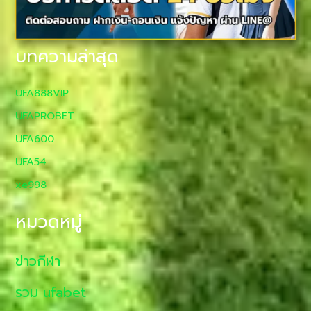
บทความล่าสุด
UFA888VIP
UFAPROBET
UFA600
UFA54
xe998
หมวดหมู่
ข่าวกีฬา
รวม ufabet