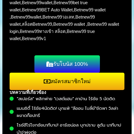
wallet,Betnew99wallet,Betnew99bet true
wallet,Betnew99BET Auto Wallet,Betnew99 wallet
,Betnew99wallet,Betnew99วอเลท,Betnew99
wallet,สล็อตBetnew99,Betnew99 wallet ,Betnew99 wallet
login,Betnew99ทางเข้า สล็อต,Betnew99 true
wallet,Betnew99v1
รับโบนัส 100%
สมัครสมาชิกใหม่
บทความที่เกี่ยวข้อง
"สเปอร์ส" พลิกพ่าย "เวสต์แฮม" คาบ้าน ไร้ชัย 5 นัดติด
แมนซิตี้ ไร้ชัย4นัดติด! บุกแพ้ "ลีออน ไบลี่ย์"ซัดพา วิลล่า
ผงาดท็อปทรี
ไรซ์ฮีโร่โขกชัยนาทีบาป! อาร์เซน่อล บุกปราบ ลูตัน นาทีบาป
นำจ่าฝูงต่อ