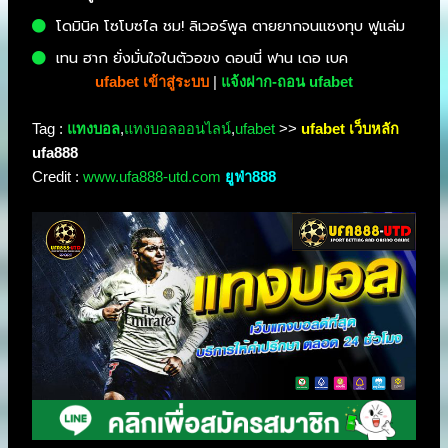
โดมินิค โซโบซไล ชม! ลิเวอร์พูล ตายยากจนแซงทุบ ฟูแล่ม
เทน ฮาก ยั่งมั่นใจในตัวอขง ดอนนี่ ฟาน เดอ เบค
ufabet เข้าสู่ระบบ
|
แจ้งฝาก-ถอน ufabet
Tag :
แทงบอล
,
แทงบอลออนไลน์
,
ufabet
>>
ufabet เว็บหลัก
ufa888
Credit :
www.ufa888-utd.com
ยูฟ่า888