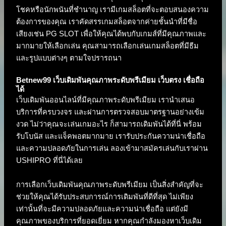
โชคหรือนักพนันที่ชำนาญ เรามีเกมสล็อตที่จะตอบสนองความ
ต้องการของคุณ เราคัดสรรเกมสล็อตจากค่ายชั้นนำที่มีชื่อ
เสียงเช่น PG SLOT เพื่อให้คุณได้พบกับเกมส์ที่มีคุณภาพและ
มากมายให้เลือกเล่น คุณสามารถเลือกเล่นเกมสล็อตที่มีธีม
และรูปแบบต่างๆ ตามใจปรารถนา
Betnew99 เว็บเดิมพันคุณภาพระดับพรีเมียม เว็บตรง เชื่อถือ
ได้
เว็บเดิมพันออนไลน์ที่มีคุณภาพระดับพรีเมียม เรานำเสนอ
บริการที่ครบวงจร และผ่านการตรวจสอบมาตรฐานอย่างเข้ม
งวด ไม่ว่าคุณจะเล่นเกมอะไร ก็สามารถเดิมพันได้ที่นี่ พร้อม
รับโบนัส และแจ็คพอตมากมาย เรารับประกันความน่าเชื่อถือ
และความปลอดภัยในการเล่น ลองเข้ามาสมัครเล่นกับเราผ่าน
USHIPRO ที่นี่ได้เลย
การเลือกเว็บเดิมพันคุณภาพระดับพรีเมียม เป็นสิ่งสำคัญที่จะ
ช่วยให้คุณได้รับประสบการณ์การเดิมพันที่ดีที่สุด ไม่เพียง
เท่านั้นที่จะมีความปลอดภัยและความน่าเชื่อถือ แต่ยังมี
คุณภาพของบริการที่ยอดเยี่ยม หากคุณกำลังมองหาเว็บเดิม